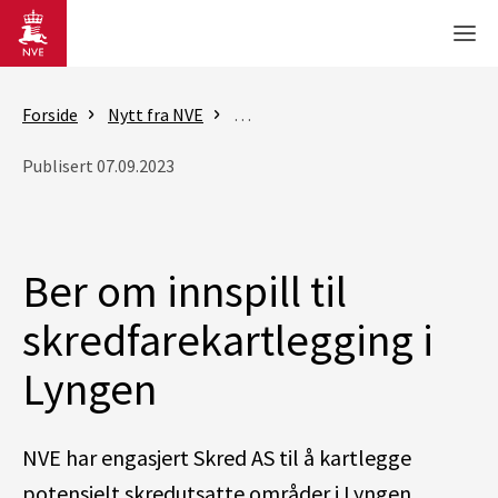
Gå til hovedinnhold
Men
Forside
Nytt fra NVE
Nyheter - skred og vassdrag
Ber
Publisert 07.09.2023
Ber om innspill til
skredfarekartlegging i
Lyngen
NVE har engasjert Skred AS til å kartlegge
potensielt skredutsatte områder i Lyngen