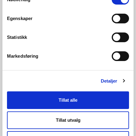
Egenskaper
Statistikk
05.06.2026 | Nyheter - skred og vassdrag
Markedsføring
NVE lanserer digital veileder: Skal gi bedre
arealplaner og færre innsigelser
Detaljer
Tillat alle
Tillat utvalg