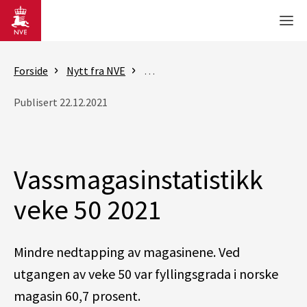
Gå til hovedinnhold
Men
Forside
Nytt fra NVE
Rapporter - vassmagasinstatistik
Publisert 22.12.2021
Vassmagasinstatistikk
veke 50 2021
Mindre nedtapping av magasinene.
Ved
utgangen av veke 50 var fyllingsgrada i norske
magasin 60,7 prosent.