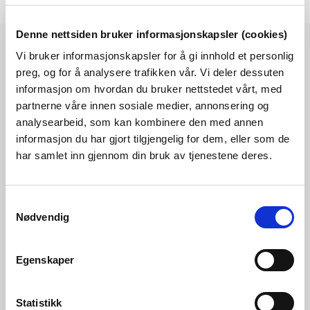
Denne nettsiden bruker informasjonskapsler (cookies)
Vi bruker informasjonskapsler for å gi innhold et personlig
preg, og for å analysere trafikken vår. Vi deler dessuten
Les også
informasjon om hvordan du bruker nettstedet vårt, med
partnerne våre innen sosiale medier, annonsering og
analysearbeid, som kan kombinere den med annen
informasjon du har gjort tilgjengelig for dem, eller som de
har samlet inn gjennom din bruk av tjenestene deres.
Samtykkevalg
Nødvendig
Egenskaper
05.08.2026 | Rapporter - vassmagasinstatistikk
Vassmagasinstatistikk veke 31 2026
Statistikk