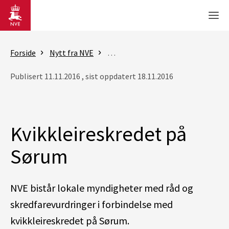
Gå til hovedinnhold
Men
Forside
Nytt fra NVE
Nyheter - skred og vassdrag
Kvi
Publisert 11.11.2016 , sist oppdatert 18.11.2016
Kvikkleireskredet på
Sørum
NVE bistår lokale myndigheter med råd og
skredfarevurdringer i forbindelse med
kvikkleireskredet på Sørum.