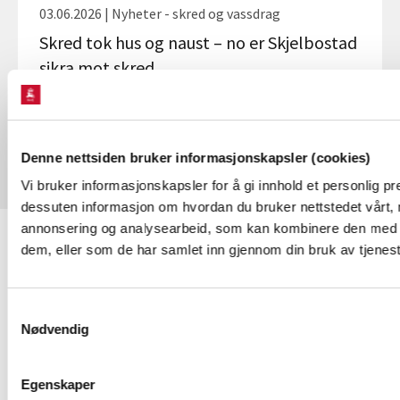
03.06.2026 | Nyheter - skred og vassdrag
Skred tok hus og naust – no er Skjelbostad
sikra mot skred
Denne nettsiden bruker informasjonskapsler (cookies)
Vi bruker informasjonskapsler for å gi innhold et personlig pre
dessuten informasjon om hvordan du bruker nettstedet vårt, 
annonsering og analysearbeid, som kan kombinere den med ann
dem, eller som de har samlet inn gjennom din bruk av tjenes
KONTAKT OSS
Kontakt
Samtykkevalg
Nødvendig
NVEs beredskapsrolle
Presserom
Egenskaper