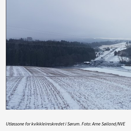
Utløssone for kvikkleireskredet i Sørum. Foto: Arne Søiland/NVE