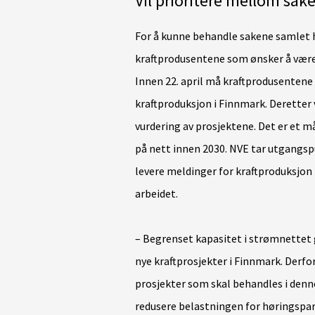
Vil prioritere mellom sak
For å kunne behandle sakene samlet ha
kraftprodusentene som ønsker å være
Innen 22. april må kraftprodusentene
kraftproduksjon i Finnmark. Deretter
vurdering av prosjektene. Det er et må
på nett innen 2030.
NVE tar utgangspun
levere meldinger for kraftproduksjon 
arbeidet.
– Begrenset kapasitet i strømnettet 
nye kraftprosjekter i Finnmark. Derfor 
prosjekter som skal behandles i denn
redusere belastningen for høringspa