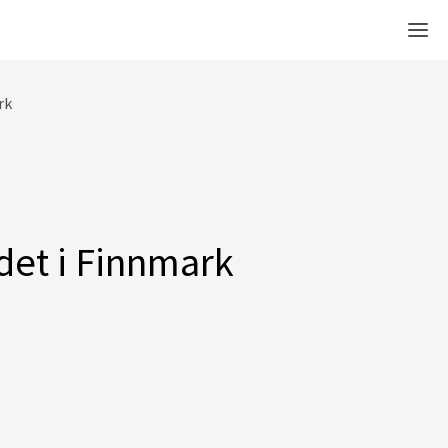
Men
rk
idet i Finnmark