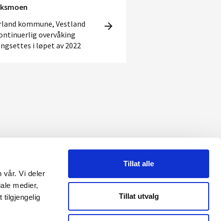
iksmoen
rland kommune, Vestland
kontinuerlig overvåking
angsettes i løpet av 2022
Tillat alle
 vår. Vi deler
RME
ale medier,
Tillat utvalg
tilgjengelig
Reguleringsmyndigheten