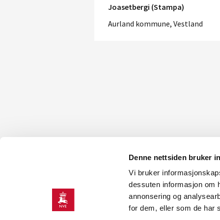
Joasetbergi (Stampa)
Aurland kommune, Vestland
Denne nettsiden bruker i
Vi bruker informasjonskapsl
KONTAKT OSS
dessuten informasjon om h
annonsering og analysearb
Kontakt
O
for dem, eller som de har 
NVEs beredskapsrolle
J