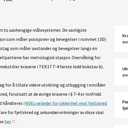
m to uavhengige målesystemer. De vanligste
Kra
on som måler posisjoner og bevegelser i rommet (3D)
ov
ekstag som måler avstander og bevegelser langs én
fjellpartiene har metrologisk stasjon. Overvåking for
fredsstiller kravene i TEK17 7-4 første ledd bokstav b).
Uk
ov
for å tillate videre utvikling og utbygging i områder
red, forutsatt at de øvrige kravene i § 7-4 er innfridd.
Pe
d håndteres i
NVEs veileder for sikkerhet mot fjellskred
fje
re for fjellskred og sekundærvirkninger av disse skal
 se
her
.