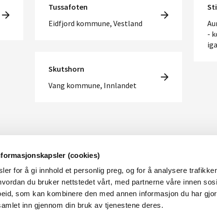
Tussafoten
St
Eidfjord kommune, Vestland
Au
- 
ig
Skutshorn
Vang kommune, Innlandet
nformasjonskapsler (cookies)
er for å gi innhold et personlig preg, og for å analysere trafikken
OM NVE
OM NETTSTEDET
vordan du bruker nettstedet vårt, med partnerne våre innen sosi
eid, som kan kombinere den med annen informasjon du har gjort 
m NVE
Personvern og cookies
samlet inn gjennom din bruk av tjenestene deres.
obb i NVE
Tilgjengelighetserklæring