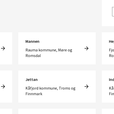
Mannen
He
Rauma kommune, Møre og
Fj
Romsdal
Ro
Jettan
In
Kåfjord kommune, Troms og
Kå
Finnmark
Fi