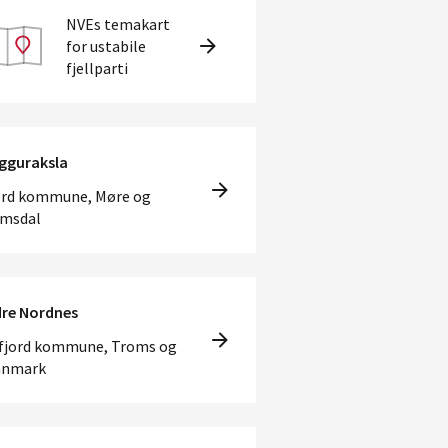
NVEs temakart
for ustabile
fjellparti
gguraksla
ord kommune, Møre og
msdal
dre Nordnes
fjord kommune, Troms og
nnmark