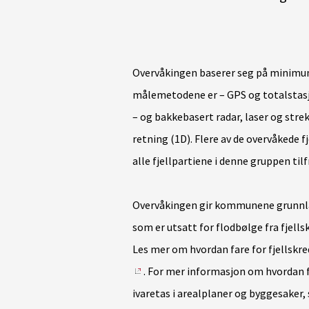
Overvåkingen baserer seg på minimu
målemetodene er – GPS og totalstasj
– og bakkebasert radar, laser og str
retning (1D). Flere av de overvåkede 
alle fjellpartiene i denne gruppen til
Overvåkingen gir kommunene grunnlag 
som er utsatt for flodbølge fra fjellsk
Les mer om hvordan fare for fjellskre
. For mer informasjon om hvordan fa
ivaretas i arealplaner og byggesaker,