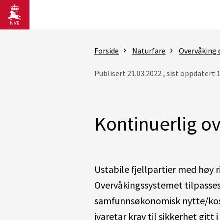
Gå til hovedinnhold
Forside
Naturfare
Overvåking 
Publisert 21.03.2022 , sist oppdatert 
Kontinuerlig ov
Ustabile fjellpartier med høy r
Overvåkingssystemet tilpasses 
samfunnsøkonomisk nytte/kost
ivaretar krav til sikkerhet gitt 