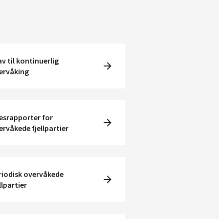
v til kontinuerlig
ervåking
esrapporter for
ervåkede fjellpartier
riodisk overvåkede
llpartier