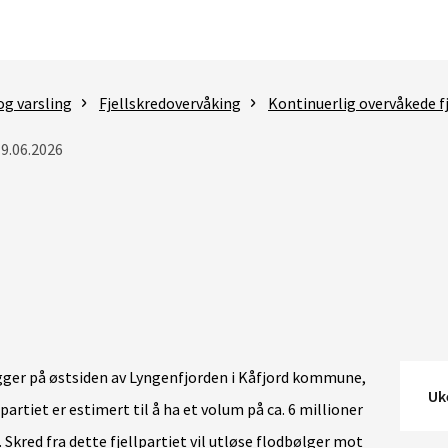
og varsling
Fjellskredovervåking
Kontinuerlig overvåkede fj
19.06.2026
ligger på østsiden av Lyngenfjorden i Kåfjord kommune,
Uk
artiet er estimert til å ha et volum på ca. 6 millioner
. Skred fra dette fjellpartiet vil utløse flodbølger mot