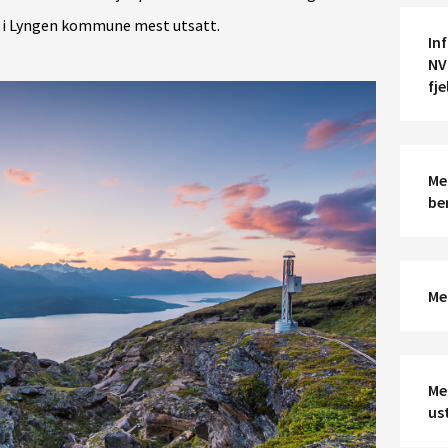
t i Lyngen kommune mest utsatt.
In
NV
fje
Me
be
Me
Me
ust