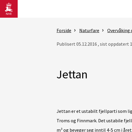
Gå til hovedinnhold
Forside
Naturfare
Overvåking 
Publisert 05.12.2016 , sist oppdatert 
Jettan
Jettan er et ustabilt fjellparti som 
Troms og Finnmark. Det ustabile fjellp
m³ og beveger seg inntil 4-5 cm i året