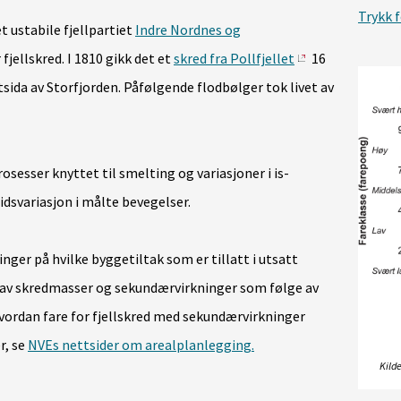
Trykk f
et ustabile fjellpartiet
Indre Nordnes og
fjellskred. I 1810 gikk det et
skred fra Pollfjellet
16
tsida av Storfjorden. Påfølgende flodbølger tok livet av
rosesser knyttet til smelting og variasjoner i is-
idsvariasjon i målte bevegelser.
nger på hvilke byggetiltak som er tillatt i utsatt
ff av skredmasser og sekundærvirkninger som følge av
ordan fare for fjellskred med sekundærvirkninger
r, se
NVEs nettsider om arealplanlegging.
Kilde