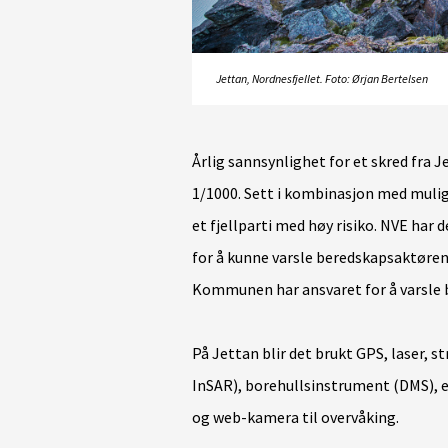
Jettan, Nordnesfjellet. Foto: Ørjan Bertelsen
Årlig sannsynlighet for et skred fra J
1/1000. Sett i kombinasjon med mulige
et fjellparti med høy risiko.
NVE har de
for å kunne varsle beredskapsaktørene 
Kommunen har ansvaret for å varsle 
På Jettan blir det brukt GPS, laser, s
InSAR), borehullsinstrument (DMS), e
og web-kamera til overvåking.