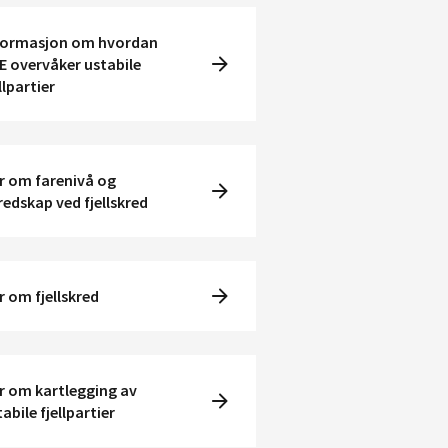
formasjon om hvordan
E overvåker ustabile
llpartier
r om farenivå og
redskap ved fjellskred
r om fjellskred
r om kartlegging av
abile fjellpartier