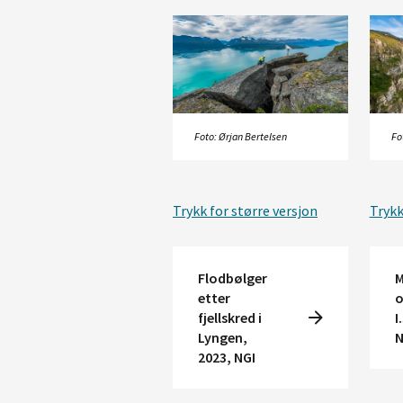
Foto: Ørjan Bertelsen
Fo
Trykk for større versjon
Trykk
Flodbølger
M
etter
o
fjellskred i
I
Lyngen,
N
2023, NGI