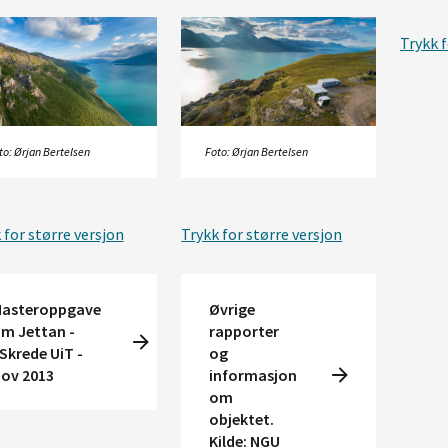
Trykk f
to: Ørjan Bertelsen
Foto: Ørjan Bertelsen
 for større versjon
Trykk for større versjon
asteroppgave
Øvrige
m Jettan -
rapporter
.Skrede UiT -
og
ov 2013
informasjon
om
objektet.
Kilde: NGU