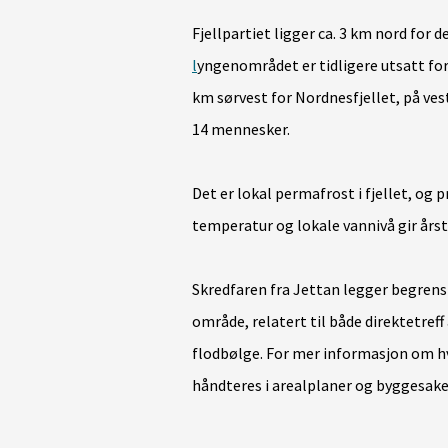
Fjellpartiet ligger ca. 3 km nord for d
l
yngenområdet er tidligere utsatt for 
km sørvest for Nordnesfjellet, på ves
14 mennesker.
Det er lokal permafrost i fjellet, og p
temperatur og lokale vannivå gir årst
Skredfaren fra Jettan legger begrensi
område, relatert til både direktetre
flodbølge. For mer informasjon om hv
håndteres i arealplaner og byggesake