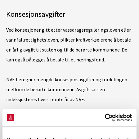
Konsesjonsavgifter
Ved konsesjoner gitt etter vassdragsreguleringsloven eller
vannfallrettighetsloven, plikter kraftverkseierene å betale
en årlig avgift til staten og til de berørte kommunene. De
kan også pålegges å betale til et næringsfond.
NVE beregner mengde konsesjonsavgifter og fordelingen
mellom de berørte kommunene. Avgiftssatsen
indeksjusteres hvert femte år av NVE.
Også kraftverk bygd etter vannressursloven blir pålagt å
betale konsesjonsavgift dersom midlere årsproduksjon er