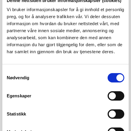
over 40 GWh. Hjemmelen er å finne i vannressurslovens § 19.
Denne nettsiden bruker informasjonskapsler (cookies)
Vi bruker informasjonskapsler for å gi innhold et personlig
preg, og for å analysere trafikken vår. Vi deler dessuten
Kraftverk som har konsesjon etter vannressursloven eller
informasjon om hvordan du bruker nettstedet vårt, med
ikke har egen konsesjon, men som nytter regulert vann fra
partnerne våre innen sosiale medier, annonsering og
andre konsesjoner, vil også pålegges konsesjonsavgift i
analysearbeid, som kan kombinere den med annen
informasjon du har gjort tilgjengelig for dem, eller som de
medhold av disse konsesjonene.
har samlet inn gjennom din bruk av tjenestene deres.
Samtykkevalg
Nødvendig
Årets konsesjonskraftpris
Egenskaper
Konsesjonskraftprisen for 2026 er 14,7
øre/kWh, for konsesjoner gitt etter
10.04.1959.
Statistikk