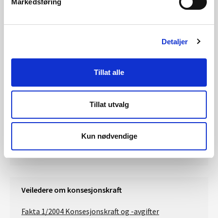
Markedsføring
Digital innsynsløsning for konsesjonskraft
og konsesjonsavgift
Detaljer
Oversikt over konsesjonskraftmengder og
årlige avgiftsbeløp
Tillat alle
Pumpekraft
Tillat utvalg
Beregning av magasinprosent med og uten pumpe
Kun nødvendige
Forklaring: Beregning av kraftgrunnlag med
pumpekraftverk
Veiledere om konsesjonskraft
Fakta 1/2004 Konsesjonskraft og -avgifter