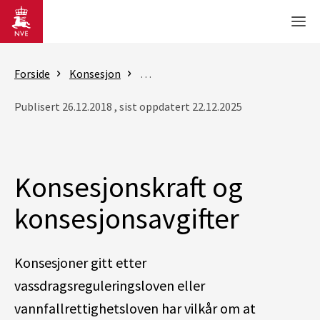
Gå til hovedinnhold
Men
Forside
Konsesjon
Konsesjonsbehandling av vannkraft
Publisert 26.12.2018 , sist oppdatert 22.12.2025
Konsesjonskraft og
konsesjonsavgifter
Konsesjoner gitt etter
vassdragsreguleringsloven eller
vannfallrettighetsloven har vilkår om at