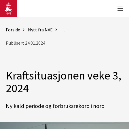
Gå til hovedinnhold
Men
Forside
Nytt fra NVE
Rapporter - Kraftsituasjonen
K
Publisert 24.01.2024
Kraftsituasjonen veke 3,
2024
Ny kald periode og forbruksrekord i nord