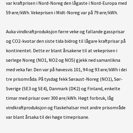
var kraftprisen i Nord-Noreg den lågaste i Nord-Europa med
59 øre/kWh. Vekeprisen i Midt-Noreg var på 79 øre/kWh.
Auka vindkraftproduksjon førre veke og fallande gassprisar
og CO2-kvotar den siste tida bidrog til lågare kraftprisar på
kontinentet. Dette er blant årsakene til at vekeprisen i
sørlege Noreg (NO1, NO2 og NO5) gjekk ned samanlikna
med veka før. Den var på høvesvis 101, 94 og 93 øre/kWh i dei
tre prisområda. På tysdag fekk Søraust-Noreg (NO1), Sør-
Sverige (SE3 og SE4), Danmark (DK2) og Finland, enkelte
timar med prisar over 300 øre/kWh. Høgt forbruk, låg
vindkraftproduksjon og flaskehalsar mot andre prisområde
var blant årsaka til dei høge timeprisane.