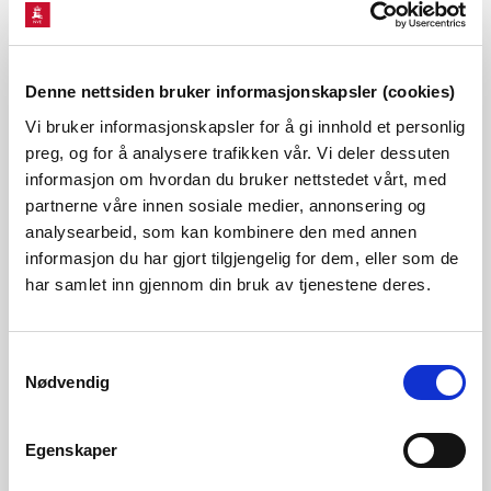
Se også kvartalsrapport for kraftmarkedet
Denne nettsiden bruker informasjonskapsler (cookies)
Vi bruker informasjonskapsler for å gi innhold et personlig
preg, og for å analysere trafikken vår. Vi deler dessuten
Magasinstatistikk
informasjon om hvordan du bruker nettstedet vårt, med
partnerne våre innen sosiale medier, annonsering og
analysearbeid, som kan kombinere den med annen
informasjon du har gjort tilgjengelig for dem, eller som de
Hydrologiske data til
har samlet inn gjennom din bruk av tjenestene deres.
kraftsituasjonsrapporten
Samtykkevalg
Nødvendig
Om strømprisen
Egenskaper