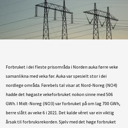
Forbruket i dei fleste prisområda i Norden auka førre veke
samanlikna med veka før. Auka var spesielt stor i dei
nordlege områda. Førebels tal visar at Nord-Noreg (NO4)
hadde det høgaste vekeforbruket nokon sinne med 506
GWh. I Midt-Noreg (NO3) var forbruket på om lag 700 GWh,
berre slått av veke 6 i 2021. Det kalde vêret var ein viktig
årsak til forbruksrekorden. Sjølv med det høge forbruket