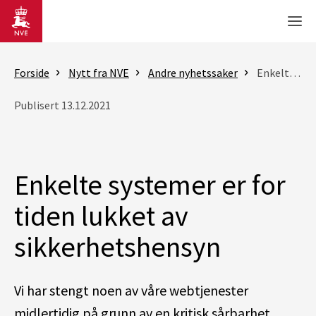
Gå til hovedinnhold
Men
Forside
Nytt fra NVE
Andre nyhetssaker
Enkelte systemer er for tiden lukket av sikkerhetshensyn
Publisert 13.12.2021
Enkelte systemer er for
tiden lukket av
sikkerhetshensyn
Vi har stengt noen av våre webtjenester
midlertidig på grunn av en kritisk sårbarhet.