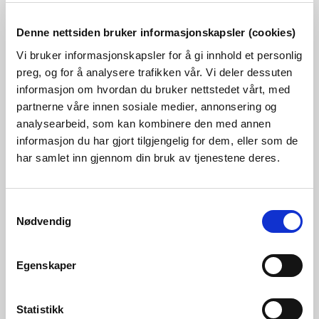
Denne nettsiden bruker informasjonskapsler (cookies)
Les også
Vi bruker informasjonskapsler for å gi innhold et personlig
preg, og for å analysere trafikken vår. Vi deler dessuten
informasjon om hvordan du bruker nettstedet vårt, med
partnerne våre innen sosiale medier, annonsering og
analysearbeid, som kan kombinere den med annen
informasjon du har gjort tilgjengelig for dem, eller som de
har samlet inn gjennom din bruk av tjenestene deres.
Samtykkevalg
Nødvendig
07.08.2026 | Andre nyhetssaker
Egenskaper
Møt NVE på Arendalsuka
Statistikk