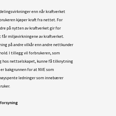
delingsvirkninger enn når kraftverket
rbrukeren kjøper kraft fra nettet. For
dre på nytten av kraftverket gir for
år miljøvirkningene av kraftverket.
tning på andre vilkår enn andre nettkunder
ld. I tillegg vil forbrukeren, som
g hos nettselskapet, kunne få tilknytning
 er bakgrunnen for at NVE som
 høyspente ledninger som innebærer
bruker.
 forsyning