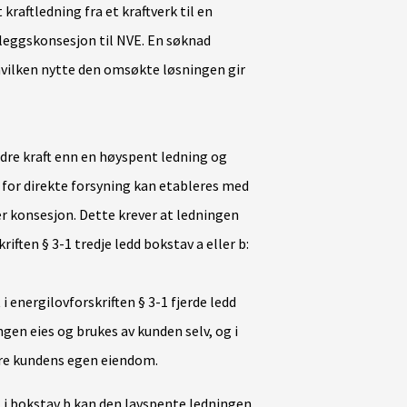
raftledning fra et kraftverk til en
leggskonsesjon til NVE. En søknad
ilken nytte den omsøkte løsningen gir
dre kraft enn en høyspent ledning og
r for direkte forsyning kan etableres med
er konsesjon. Dette krever at ledningen
riften § 3-1 tredje ledd bokstav a eller b:
 energilovforskriften § 3-1 fjerde ledd
gen eies og brukes av kunden selv, og i
øre kundens egen eiendom.
 i bokstav b kan den lavspente ledningen