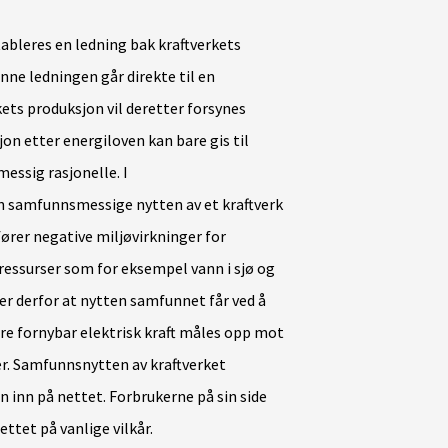
ableres en ledning bak kraftverkets
nne ledningen går direkte til en
rkets produksjon vil deretter forsynes
on etter energiloven kan bare gis til
essig rasjonelle. I
 samfunnsmessige nytten av et kraftverk
rer negative miljøvirkninger for
essurser som for eksempel vann i sjø og
r derfor at nytten samfunnet får ved å
ere fornybar elektrisk kraft måles opp mot
r. Samfunnsnytten av kraftverket
 inn på nettet. Forbrukerne på sin side
ettet på vanlige vilkår.