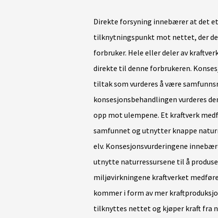
Direkte forsyning innebærer at det et
tilknytningspunkt mot nettet, der de
forbruker. Hele eller deler av kraftve
direkte til denne forbrukeren. Konsesj
tiltak som vurderes å være samfunnsm
konsesjonsbehandlingen vurderes den
opp mot ulempene. Et kraftverk medfø
samfunnet og utnytter knappe naturr
elv. Konsesjonsvurderingene innebære
utnytte naturressursene til å produs
miljøvirkningene kraftverket medføre
kommer i form av mer kraftproduksjon
tilknyttes nettet og kjøper kraft fra n