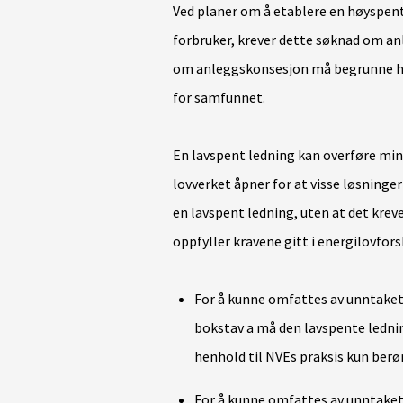
Ved planer om å etablere en høyspent k
forbruker, krever dette søknad om an
om anleggskonsesjon må begrunne hv
for samfunnet.
En lavspent ledning kan overføre min
lovverket åpner for at visse løsninge
en lavspent ledning, uten at det krev
oppfyller kravene gitt i energilovforsk
For å kunne omfattes av unntaket i
bokstav a må den lavspente lednin
henhold til NVEs praksis kun ber
For å kunne omfattes av unntaket