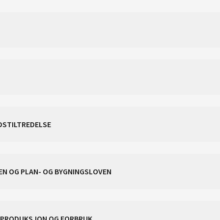
DSTILTREDELSE
N OG PLAN- OG BYGNINGSLOVEN
V PRODUKSJON OG FORBRUK