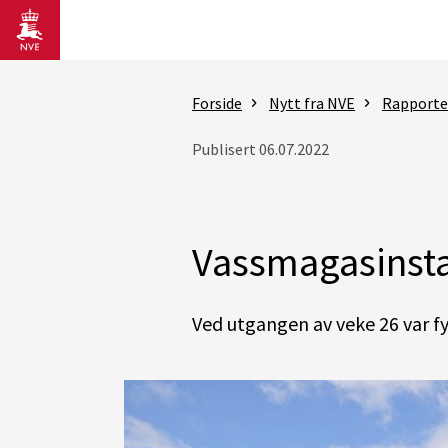
Gå til hovedinnhold
Forside
Nytt fra NVE
Rapporter
Publisert 06.07.2022
Vassmagasinsta
Ved utgangen av veke 26 var fy