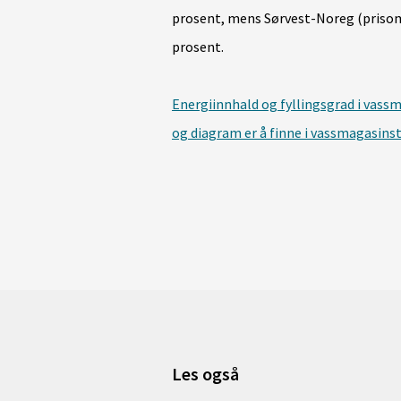
prosent,
mens Sørvest-Noreg (prisomr
prosent.
Energiinnhald og fyllingsgrad i vassm
og diagram er å finne i vassmagasinst
Les også