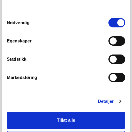
Magasinstatistikk
Samtykkevalg
Nødvendig
Egenskaper
Hydrologiske data til
kraftsituasjonsrapporten
Statistikk
Om strømprisen
Markedsføring
Detaljer
Tillat alle