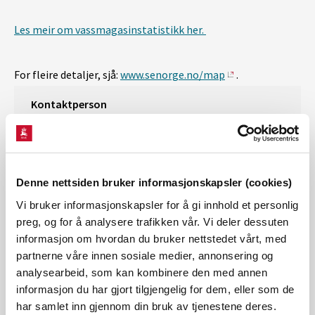
Les meir om vassmagasinstatistikk her.
For fleire detaljer, sjå:
www.senorge.no/map
.
Kontaktperson
Kyrre Kirkbakk Fjær
Epost:
kyfj@nve.no
Denne nettsiden bruker informasjonskapsler (cookies)
Vi bruker informasjonskapsler for å gi innhold et personlig
Arkiv for eldre kraftsituasjonsrapporter
preg, og for å analysere trafikken vår. Vi deler dessuten
informasjon om hvordan du bruker nettstedet vårt, med
partnerne våre innen sosiale medier, annonsering og
analysearbeid, som kan kombinere den med annen
Se også kvartalsrapport for kraftmarkedet
informasjon du har gjort tilgjengelig for dem, eller som de
har samlet inn gjennom din bruk av tjenestene deres.