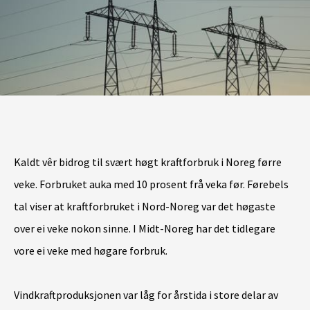
Kaldt vêr bidrog til svært høgt kraftforbruk i Noreg førre
veke. Forbruket auka med 10 prosent frå veka før. Førebels
tal viser at kraftforbruket i Nord-Noreg var det høgaste
over ei veke nokon sinne. I Midt-Noreg har det tidlegare
vore ei veke med høgare forbruk.
Vindkraftproduksjonen var låg for årstida i store delar av