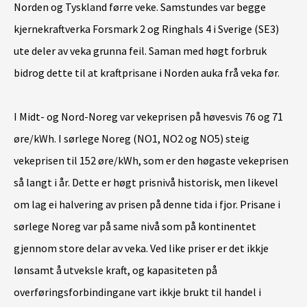
Norden og Tyskland førre veke. Samstundes var begge
kjernekraftverka Forsmark 2 og Ringhals 4 i Sverige (SE3)
ute deler av veka grunna feil. Saman med høgt forbruk
bidrog dette til at kraftprisane i Norden auka frå veka før.
I Midt- og Nord-Noreg var vekeprisen på høvesvis 76 og 71
øre/kWh. I sørlege Noreg (NO1, NO2 og NO5) steig
vekeprisen til 152 øre/kWh, som er den høgaste vekeprisen
så langt i år. Dette er høgt prisnivå historisk, men likevel
om lag ei halvering av prisen på denne tida i fjor. Prisane i
sørlege Noreg var på same nivå som på kontinentet
gjennom store delar av veka. Ved like priser er det ikkje
lønsamt å utveksle kraft, og kapasiteten på
overføringsforbindingane vart ikkje brukt til handel i