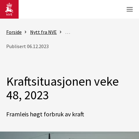
Gå til hovedinnhold
Men
Forside
Nytt fra NVE
Rapporter - Kraftsituasjonen
K
Publisert 06.12.2023
Kraftsituasjonen veke
48, 2023
Framleis høgt forbruk av kraft