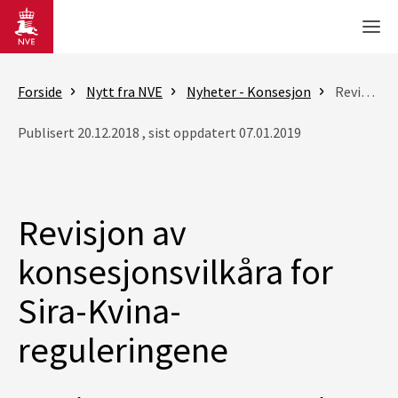
Gå til hovedinnhold
Men
Forside
Nytt fra NVE
Nyheter - Konsesjon
Revisjon av konsesjonsvilkåra for Sira-Kvina-reguleringene
Publisert 20.12.2018 , sist oppdatert 07.01.2019
Revisjon av
konsesjonsvilkåra for
Sira-Kvina-
reguleringene