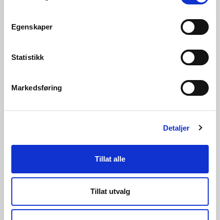
Egenskaper
06.07.2026 | Nyheter - Konsesjon
Statistikk
Lede får bygge transformatorstasjon i
Bamble kommune
Markedsføring
Detaljer
Tillat alle
Tillat utvalg