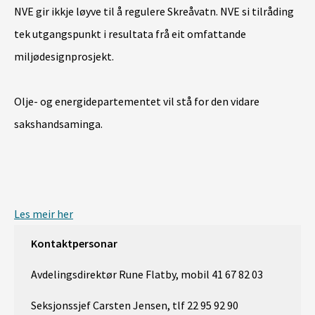
NVE gir ikkje løyve til å regulere Skreåvatn. NVE si tilråding
tek utgangspunkt i resultata frå eit omfattande
miljødesignprosjekt.
Olje- og energidepartementet vil stå for den vidare
sakshandsaminga.
Les meir her
Kontaktpersonar
Avdelingsdirektør Rune Flatby, mobil 41 67 82 03
Seksjonssjef Carsten Jensen, tlf 22 95 92 90