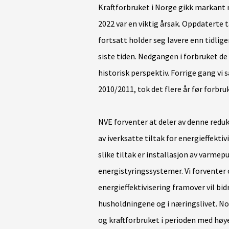
Kraftforbruket i Norge gikk markant n
2022 var en viktig årsak. Oppdaterte t
fortsatt holder seg lavere enn tidlige
siste tiden. Nedgangen i forbruket de 
historisk perspektiv. Forrige gang vi 
2010/2011, tok det flere år før forbr
NVE forventer at deler av denne reduk
av iverksatte tiltak for energieffekti
slike tiltak er installasjon av varme
energistyringssystemer. Vi forventer o
energieffektivisering framover vil bidr
husholdningene og i næringslivet. No
og kraftforbruket i perioden med høye 