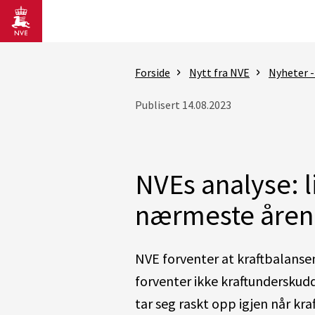
Gå til hovedinnhold
Forside
Nytt fra NVE
Nyheter -
Publisert 14.08.2023
NVEs analyse: 
nærmeste åren
NVE forventer at kraftbalansen
forventer ikke kraftunderskudd
tar seg raskt opp igjen når kra