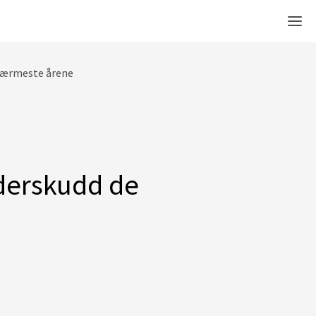
Men
 nærmeste årene
nderskudd de