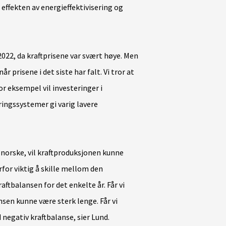
 effekten av energieffektivisering og
 2022, da kraftprisene var svært høye. Men
r prisene i det siste har falt. Vi tror at
or eksempel vil investeringer i
ingssystemer gi varig lavere
 norske, vil kraftproduksjonen kunne
erfor viktig å skille mellom den
ftbalansen for det enkelte år. Får vi
nsen kunne være sterk lenge. Får vi
 negativ kraftbalanse, sier Lund.