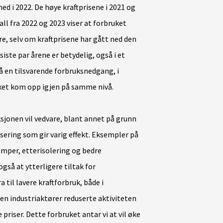
ed i 2022. De høye kraftprisene i 2021 og
all fra 2022 og 2023 viser at forbruket
re, selv om kraftprisene har gått ned den
siste par årene er betydelig, også i et
så en tilsvarende forbruksnedgang, i
uket kom opp igjen på samme nivå.
sjonen vil vedvare, blant annet på grunn
visering som gir varig effekt. Eksempler på
pumper, etterisolering og bedre
gså at ytterligere tiltak for
a til lavere kraftforbruk, både i
en industriaktører reduserte aktiviteten
priser. Dette forbruket antar vi at vil øke