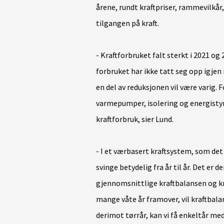
årene, rundt kraftpriser, rammevilkår,
tilgangen på kraft.
- Kraftforbruket falt sterkt i 2021 og
forbruket har ikke tatt seg opp igjen nå
en del av reduksjonen vil være varig. F
varmepumper, isolering og energistyr
kraftforbruk, sier Lund
.
- I et værbasert kraftsystem, som det
svinge betydelig fra år til år. Det er d
gjennomsnittlige kraftbalansen og kra
mange våte år framover, vil kraftbala
derimot tørrår, kan vi få enkeltår med