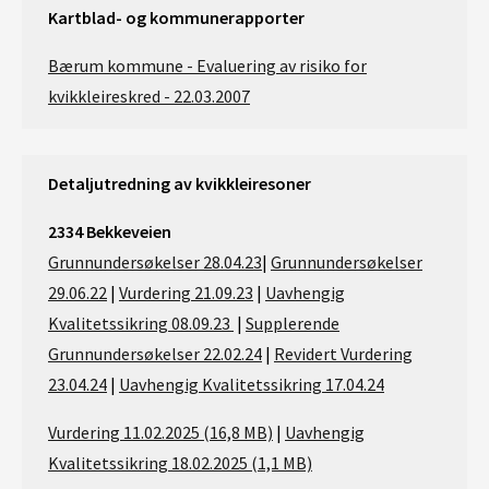
Kartblad- og kommunerapporter
Bærum kommune - Evaluering av risiko for
kvikkleireskred - 22.03.2007
Detaljutredning av kvikkleiresoner
2334 Bekkeveien
Grunnundersøkelser 28.04.23
|
Grunnundersøkelser
29.06.22
|
Vurdering 21.09.23
|
Uavhengig
Kvalitetssikring 08.09.23
|
Supplerende
Grunnundersøkelser 22.02.24
|
Revidert Vurdering
23.04.24
|
Uavhengig Kvalitetssikring 17.04.24
Vurdering 11.02.2025 (16,8 MB)
|
Uavhengig
Kvalitetssikring 18.02.2025 (1,1 MB)