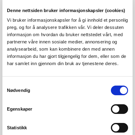
MB)
Denne nettsiden bruker informasjonskapsler (cookies)
2367 Hvile
Vi bruker informasjonskapsler for å gi innhold et personlig
Vurdering (42,2 MB) 17.11.2021
Kvalitetssikring (2,5
preg, og for å analysere trafikken vår. Vi deler dessuten
MB) 15.12.2021
informasjon om hvordan du bruker nettstedet vårt, med
partnerne våre innen sosiale medier, annonsering og
2709 Vollsveien sør
analysearbeid, som kan kombinere den med annen
Vurdering 26.04.2022 (53,3 MB)
|
Uavhengig
informasjon du har gjort tilgjengelig for dem, eller som de
kvalitetssikring 02.05.2022 (0,9 MB)
har samlet inn gjennom din bruk av tjenestene deres.
2372 Fossum
Grunnundersøkelser og vurdering 17.10.2007 (0,4
Samtykkevalg
Nødvendig
MB),
Grunnundersøkelser og vurdering 12.12.2007
(3,6 MB)
Egenskaper
2781 Vollsveien sør 2, 2782 Lilleakerveien sør 1, og
2783 Lilleakerveien sør 2
Statistikk
Vurdering 18.06.2021
|
Uavhengig kvalitetssikring