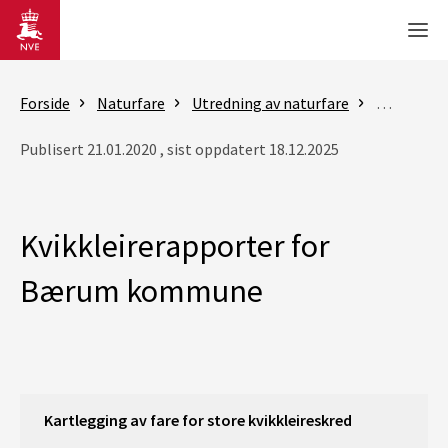
Gå til hovedinnhold
Men
Forside
Naturfare
Utredning av naturfare
Flom- og 
Publisert 21.01.2020 , sist oppdatert 18.12.2025
Kvikkleirerapporter for
Bærum kommune
Kartlegging av fare for store kvikkleireskred