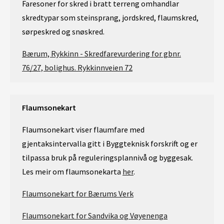
Faresoner for skred i bratt terreng omhandlar
skredtypar som steinsprang, jordskred, flaumskred,
sørpeskred og snøskred.
Bærum, Rykkinn - Skredfarevurdering for gbnr.
76/27, bolighus. Rykkinnveien 72
Flaumsonekart
Flaumsonekart viser flaumfare med
gjentaksintervalla gitt i Byggteknisk forskrift og er
tilpassa bruk på reguleringsplannivå og byggesak.
Les meir om flaumsonekarta
her
.
Flaumsonekart for Bærums Verk
Flaumsonekart for Sandvika og Vøyenenga