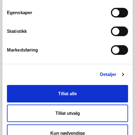
faktaarket. Det jobbes med å migrere over
eksisterende lenker fra kommunesidene til ny
Egenskaper
løsning.
Statistikk
Markedsføring
Se farekart i NVE Temakart
Detaljer
Tillat alle
Se aktsomhetskart i NVE Temakart
Tillat utvalg
Nedlasting av kartdata fra NVE
Kun nødvendige