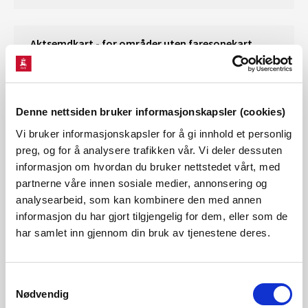
Aktsemdkart - for områder uten faresonekart
Om det ikkje fins faresonekart for alle skredtypar
for din kommune kan ein bruke aktsemdkart til å
avgrense omsynsoner i
arealplanen
.
Denne nettsiden bruker informasjonskapsler (cookies)
Vi bruker informasjonskapsler for å gi innhold et personlig
Aktsemdkart for skred i bratt terreng
preg, og for å analysere trafikken vår. Vi deler dessuten
informasjon om hvordan du bruker nettstedet vårt, med
partnerne våre innen sosiale medier, annonsering og
analysearbeid, som kan kombinere den med annen
Viktig info:
Disse nettsidene sluttet å bli
informasjon du har gjort tilgjengelig for dem, eller som de
oppdatert fra 01.03.2026. Alle nye
har samlet inn gjennom din bruk av tjenestene deres.
utredningsrapporter vil bli tilgjengelig på kart
via lenker i popup-vindu (infovindu) på NVE
Atlas og Temakart.
For kvikkleire vil dette være
Samtykkevalg
Nødvendig
tilgjengelig som klikkbare referanser i