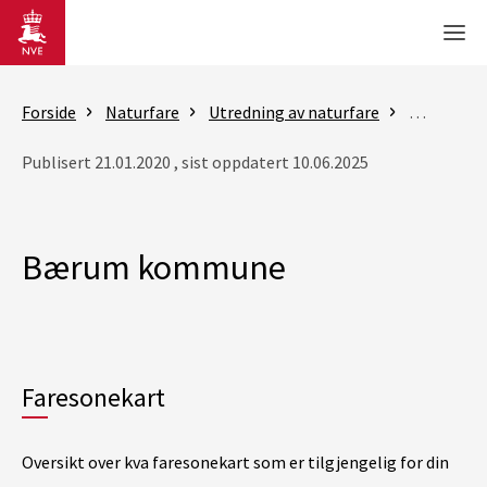
Gå til hovedinnhold
Men
Forside
Naturfare
Utredning av naturfare
Flom- og 
Publisert 21.01.2020 , sist oppdatert 10.06.2025
Bærum kommune
Faresonekart
Oversikt over kva faresonekart som er tilgjengelig for din