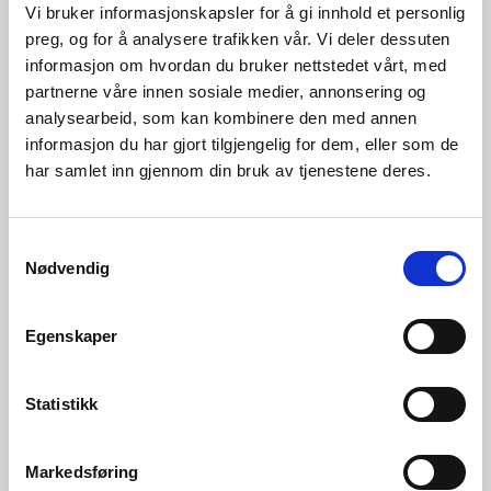
Vi bruker informasjonskapsler for å gi innhold et personlig
preg, og for å analysere trafikken vår. Vi deler dessuten
informasjon om hvordan du bruker nettstedet vårt, med
partnerne våre innen sosiale medier, annonsering og
analysearbeid, som kan kombinere den med annen
informasjon du har gjort tilgjengelig for dem, eller som de
har samlet inn gjennom din bruk av tjenestene deres.
Samtykkevalg
Nødvendig
05.08.2026 | Rapporter - vassmagasinstatistikk
Vassmagasinstatistikk veke 31 2026
Egenskaper
Statistikk
Markedsføring