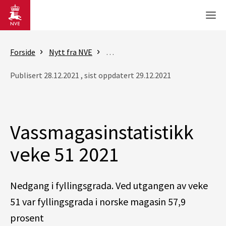
Gå til hovedinnhold
Men
Forside
Nytt fra NVE
Rapporter - vassmagasinstatistik
Publisert 28.12.2021 , sist oppdatert 29.12.2021
Vassmagasinstatistikk
veke 51 2021
Nedgang i fyllingsgrada.
Ved utgangen av veke
51 var fyllingsgrada i norske magasin 57,9
prosent