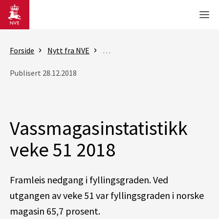
Gå til hovedinnhold
Men
Forside
Nytt fra NVE
Rapporter - vassmagasinstatistik
Publisert 28.12.2018
Vassmagasinstatistikk
veke 51 2018
Framleis nedgang i fyllingsgraden. Ved
utgangen av veke 51 var fyllingsgraden i norske
magasin 65,7 prosent.