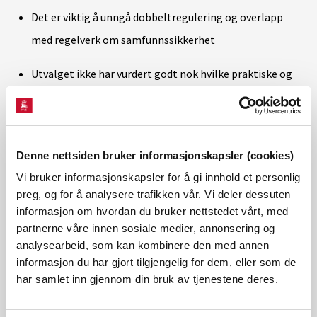
Det er viktig å unngå dobbeltregulering og overlapp
med regelverk om samfunnssikkerhet
Utvalget ikke har vurdert godt nok hvilke praktiske og
økonomiske konsekvenser det vil kunne få for en
virksomhet å bli underlagt sikkerhetsloven.
Ansvarsprinsippet må være førende for det primære
Denne nettsiden bruker informasjonskapsler (cookies)
ansvaret for forebyggende sikkerhet i de ulike
Vi bruker informasjonskapsler for å gi innhold et personlig
preg, og for å analysere trafikken vår. Vi deler dessuten
samfunnssektorene.
informasjon om hvordan du bruker nettstedet vårt, med
partnerne våre innen sosiale medier, annonsering og
Det er rett at hvert enkelt fagdepartement får ansvaret
analysearbeid, som kan kombinere den med annen
for å følge opp virksomheter innenfor egen sektor
informasjon du har gjort tilgjengelig for dem, eller som de
har samlet inn gjennom din bruk av tjenestene deres.
Sikkerhetsmyndighetens primære oppgave overfor
sektormyndighetene bør være å gi informasjon, råd og