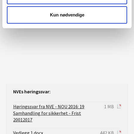
kommende forskriftsarbeidet på relevante fagtema.
Kun nødvendige
NVEs høringssvar:
Høringssvar fra NVE - NOU 2016: 19
1 MB
Samhandling for sikkerhet - Frist
20012017
Vedlegg 1.docx
442 KB