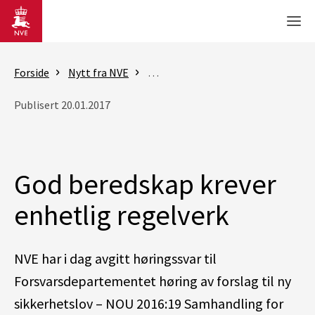
Gå til hovedinnhold
Men
Forside
Nytt fra NVE
Nyheter - sikkerhet og energifors
Publisert 20.01.2017
God beredskap krever
enhetlig regelverk
NVE har i dag avgitt høringssvar til
Forsvarsdepartementet høring av forslag til ny
sikkerhetslov – NOU 2016:19 Samhandling for