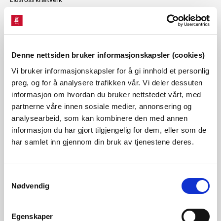
Eidsfoss kraftverk
Fritzøe kraftverk
Vestland
Denne nettsiden bruker informasjonskapsler (cookies)
Frøland kraftverk
Vi bruker informasjonskapsler for å gi innhold et personlig
Skagen kraftverksportal
preg, og for å analysere trafikken vår. Vi deler dessuten
informasjon om hvordan du bruker nettstedet vårt, med
Tyin provisoriske kraftverk
partnerne våre innen sosiale medier, annonsering og
Tyinosen dam
analysearbeid, som kan kombinere den med annen
Tysso II kraftverk
informasjon du har gjort tilgjengelig for dem, eller som de
har samlet inn gjennom din bruk av tjenestene deres.
Valen I, II og III kraftverk
Østfold
Samtykkevalg
Nødvendig
Borregaard kraftverk
Brekke kraftstasjon
Egenskaper