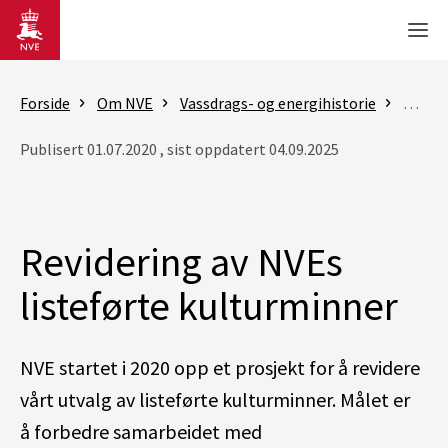
Gå til hovedinnhold
Men
Forside
Om NVE
Vassdrags- og energihistorie
Prosje
Publisert 01.07.2020 , sist oppdatert 04.09.2025
Revidering av NVEs
listeførte kulturminner
NVE
startet
i
2020
opp
et prosjekt for å revidere
vårt utvalg av
listeførte
kulturminner. Målet er
å
forbedre
samarbeidet med