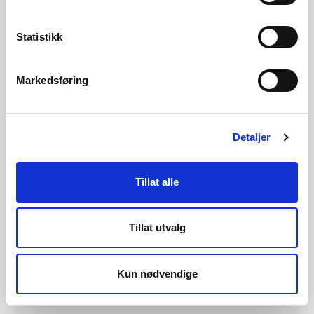
Buer kraftverk
Hafslund kraftverk
Statistikk
Sarp kraftverk
Tistedalsfoss I kraftverk
Markedsføring
Ørje kraftverk
Kontaktinfo
Detaljer
Unn Yilmaz Eide, kulturminnerådgiver
Telefon: 909 44 482
Tillat alle
Fra Meld St. 16, Nye mål i kulturmiljøpolitikken
Tillat utvalg
(2019-2020):
Sektoransvaret er bærebjelken for samarbeid på
Kun nødvendige
miljøområdet i offentlig sektor.