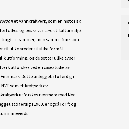
vordan
et vannkraftverk, som en historisk
 fortolkes og beskrives
som
et kulturmiljø.
 naturgitte rammer, men samme funksjon.
 til ulike steder til ulike formål.
ulik utforming, og de setter ulike typer
ftverk utforskes ved en casestudie av
, Finnmark. Dette anlegget sto ferdig i
av NVE som et kraftverk av
nkraftverk utforskes nærmere med Nea i
get sto ferdig i 1960, er også i drift og
lturminneverdi.