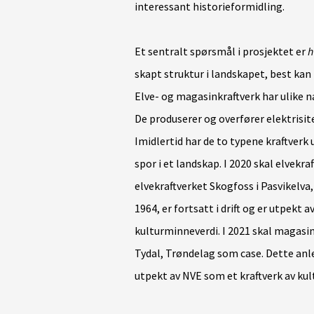
interessant historieformidling.
Et sentralt spørsmål i prosjektet er
h
skapt struktur i landskapet, best kan
Elve- og magasinkraftverk har ulike
De produserer og overfører elektrisitet
Imidlertid har de to typene kraftverk 
spor i et landskap. I 2020 skal elvekra
elvekraftverket Skogfoss i Pasvikelva
1964, er fortsatt i drift og er utpekt 
kulturminneverdi. I 2021 skal magasi
Tydal, Trøndelag som case. Dette anleg
utpekt av NVE som et kraftverk av ku