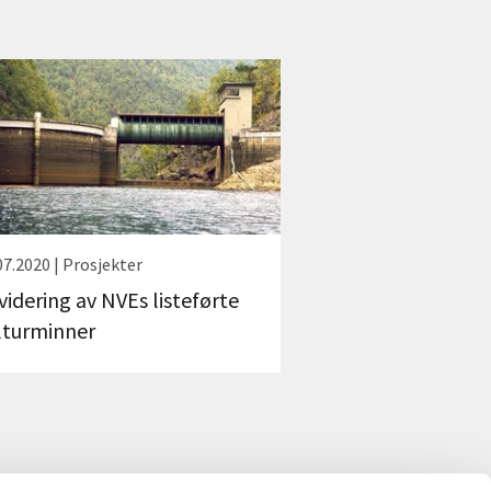
07.2020 | Prosjekter
videring av NVEs listeførte
lturminner