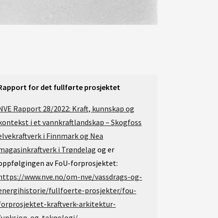
Rapport for det fullførte prosjektet
NVE Rapport 28/2022: Kraft, kunnskap og
kontekst i et vannkraftlandskap – Skogfoss
elvekraftverk i Finnmark og Nea
magasinkraftverk i Trøndelag
og er
oppfølgingen av FoU-forprosjektet:
https://www.nve.no/om-nve/vassdrags-og-
energihistorie/fullfoerte-prosjekter/fou-
forprosjektet-kraftverk-arkitektur-
funksjon-og-teknologi/