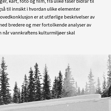
, kart, foto og film, fra ulike faser bidrar til
gså til innsikt i hvordan ulike elementer
vedkonklusjon er at utførlige beskrivelser av
med bredere og mer fortolkende analyser av
når vannkraftens kulturmiljøer skal