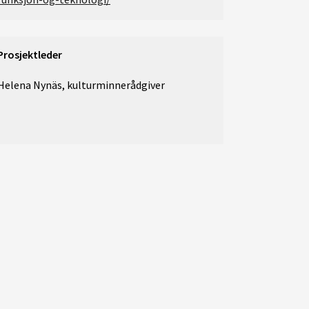
Prosjektleder
Helena Nynäs, kulturminnerådgiver