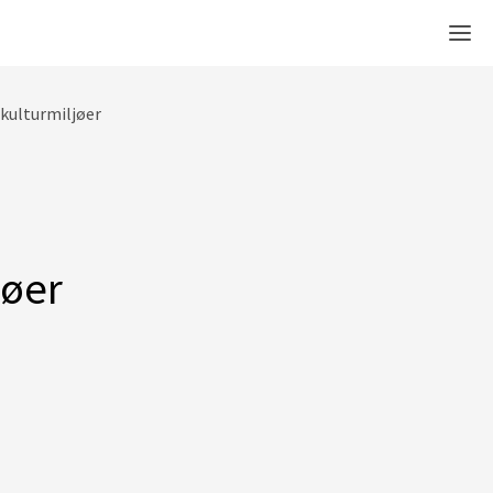
Men
kulturmiljøer
jøer