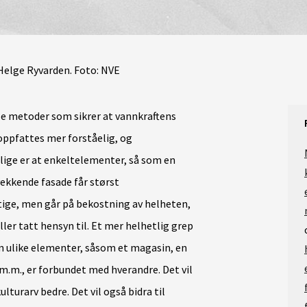
 Helge Ryvarden. Foto: NVE
le metoder som sikrer at vannkraftens
oppfattes mer forståelig, og
ige er at enkeltelementer, så som en
vekkende fasade får størst
tige, men går på bekostning av helheten,
ler tatt hensyn til. Et mer helhetlig grep
an ulike elementer, såsom et magasin, en
 m.m., er forbundet med hverandre. Det vil
lturarv bedre. Det vil også bidra til