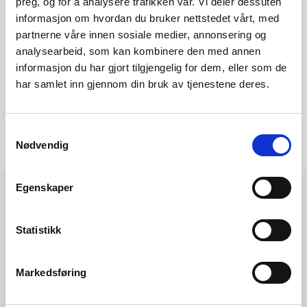
preg, og for å analysere trafikken vår. Vi deler dessuten
kraft til et sett standard avtalevilkår. Har du spørsmål om
informasjon om hvordan du bruker nettstedet vårt, med
kraftleverandørers avtalevilkår, bør du kontakte den
partnerne våre innen sosiale medier, annonsering og
enkelte leverandør.
analysearbeid, som kan kombinere den med annen
informasjon du har gjort tilgjengelig for dem, eller som de
har samlet inn gjennom din bruk av tjenestene deres.
Samtykkevalg
Nødvendig
Egenskaper
Statistikk
Les også
Markedsføring