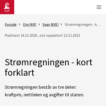
Gå til hovedinnhold
Men
Forside
Om NVE
Spør NVE!
Strømregningen - kort forklart
Publisert 16.11.2020 , sist oppdatert 12.11.2021
Strømregningen - kort
forklart
Strømregningen består av tre deler:
kraftpris, nettleien og avgifter til staten.