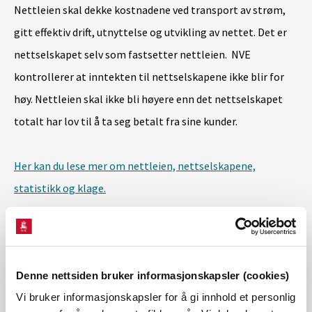
Nettleien skal dekke kostnadene ved transport av strøm,
gitt effektiv drift, utnyttelse og utvikling av nettet. Det er
nettselskapet selv som fastsetter nettleien. NVE
kontrollerer at inntekten til nettselskapene ikke blir for
høy. Nettleien skal ikke bli høyere enn det nettselskapet
totalt har lov til å ta seg betalt fra sine kunder.
Her kan du lese mer om nettleien, nettselskapene,
statistikk og klage.
Oversikt over kraftpriser
På
www.strømpris.no
kan du se kraftleverandørenes
Denne nettsiden bruker informasjonskapsler (cookies)
priser. Oversikten gjelder for de leverandørene som leverer
Vi bruker informasjonskapsler for å gi innhold et personlig