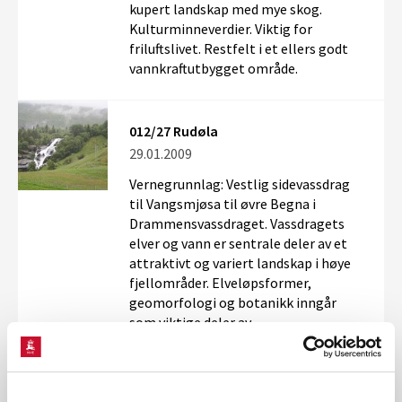
kupert landskap med mye skog.
Kulturminneverdier. Viktig for
friluftslivet. Restfelt i et ellers godt
vannkraftutbygget område.
012/27 Rudøla
29.01.2009
Vernegrunnlag: Vestlig sidevassdrag
til Vangsmjøsa til øvre Begna i
Drammensvassdraget. Vassdragets
elver og vann er sentrale deler av et
attraktivt og variert landskap i høye
fjellområder. Elveløpsformer,
geomorfologi og botanikk inngår
som viktige deler av
naturmangfoldet. Viktig for
friluftslivet. Restfelt i et ellers godt
vannkraftutbygget område.