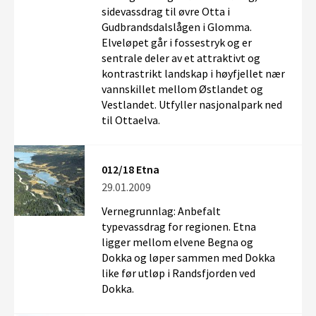
sidevassdrag til øvre Otta i
Gudbrandsdalslågen i Glomma.
Elveløpet går i fossestryk og er
sentrale deler av et attraktivt og
kontrastrikt landskap i høyfjellet nær
vannskillet mellom Østlandet og
Vestlandet. Utfyller nasjonalpark ned
til Ottaelva.
012/18 Etna
29.01.2009
Vernegrunnlag: Anbefalt
typevassdrag for regionen. Etna
ligger mellom elvene Begna og
Dokka og løper sammen med Dokka
like før utløp i Randsfjorden ved
Dokka.