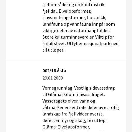
fjellområder og en kontrastrik
fjelldal. Elveløpsformer,
isavsmeltingsformer, botanikk,
landfauna og vannfauna inngår som
viktige deler av naturmangfoldet.
Store kulturminneverdier. Viktig for
friluftslivet. Utfyller nasjonalpark ned
til utløpet.
002/18 Åsta
29.01.2009
Vernegrunnlag: Vestlig sidevassdrag
til Glåma i Glommavassdraget.
Vassdragets elver, vann og
våtmarker er sentrale deler av et rolig
landskap fra fjellvidder øverst,
deretter myr og skog, før utløp i
Glåma. Elveløpsformer,