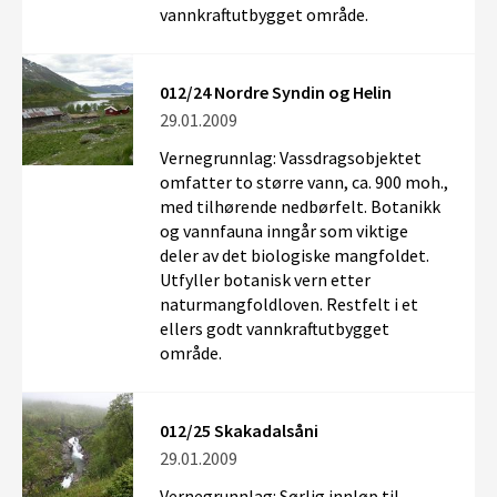
vannkraftutbygget område.
012/24 Nordre Syndin og Helin
29.01.2009
Vernegrunnlag: Vassdragsobjektet
omfatter to større vann, ca. 900 moh.,
med tilhørende nedbørfelt. Botanikk
og vannfauna inngår som viktige
deler av det biologiske mangfoldet.
Utfyller botanisk vern etter
naturmangfoldloven. Restfelt i et
ellers godt vannkraftutbygget
område.
012/25 Skakadalsåni
29.01.2009
Vernegrunnlag: Sørlig innløp til