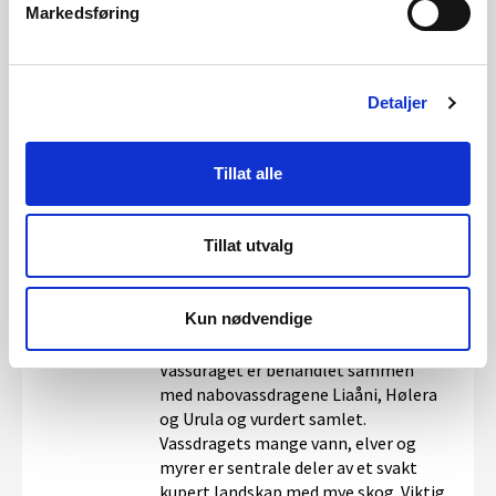
og Urula og vurdert samlet.
Markedsføring
Vassdragenes mange vann, elver og
myrer er sentrale deler av et svakt
kupert landskap med mye skog, men
Detaljer
som stedvis når opp til skoggrensen.
Viktig for friluftslivet. Nærhet til
større tettsteder. Restfelt mellom
Tillat alle
sterkt vannkraftutbygde områder.
Tillat utvalg
012/30 Muggedøla
29.01.2009
Kun nødvendige
Vernegrunnlag: Vestlig sidevassdrag
til Begna i Drammensvassdraget.
Vassdraget er behandlet sammen
med nabovassdragene Liaåni, Hølera
og Urula og vurdert samlet.
Vassdragets mange vann, elver og
myrer er sentrale deler av et svakt
kupert landskap med mye skog. Viktig