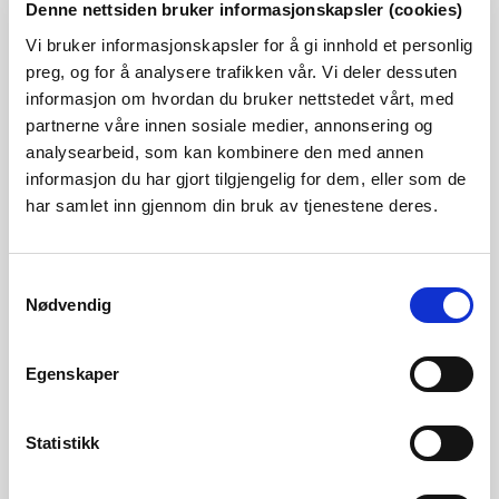
Denne nettsiden bruker informasjonskapsler (cookies)
Vi bruker informasjonskapsler for å gi innhold et personlig
012/28 Otrøelva
preg, og for å analysere trafikken vår. Vi deler dessuten
29.01.2009
informasjon om hvordan du bruker nettstedet vårt, med
Vernegrunnlag: Vestlig sidevassdrag
partnerne våre innen sosiale medier, annonsering og
til Vangsmjøsa til øvre Begna i
analysearbeid, som kan kombinere den med annen
Drammensvassdraget. Vassdraget er
informasjon du har gjort tilgjengelig for dem, eller som de
sentrale deler av et attraktivt og
har samlet inn gjennom din bruk av tjenestene deres.
variert landskap. Viktig for
friluftslivet. Restfelt i et ellers godt
vannkraftutbygget område.
Samtykkevalg
Nødvendig
012/29 Hølera
29.01.2009
Egenskaper
Vernegrunnlag: Vestlig sidevassdrag
til Begna i Drammensvassdraget.
Statistikk
Vassfaret er behandlet sammen med
nabovassdragene Liaåni, Muggedøla