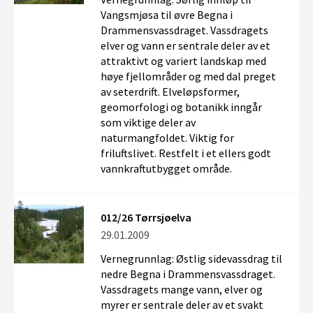
Vangsmjøsa til øvre Begna i
Drammensvassdraget. Vassdragets
elver og vann er sentrale deler av et
attraktivt og variert landskap med
høye fjellområder og med dal preget
av seterdrift. Elveløpsformer,
geomorfologi og botanikk inngår
som viktige deler av
naturmangfoldet. Viktig for
friluftslivet. Restfelt i et ellers godt
vannkraftutbygget område.
012/26 Tørrsjøelva
29.01.2009
Vernegrunnlag: Østlig sidevassdrag til
nedre Begna i Drammensvassdraget.
Vassdragets mange vann, elver og
myrer er sentrale deler av et svakt