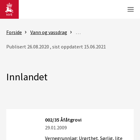
Gå til hovedinnhold
Men
Forside
Vann og vassdrag
Vassdragsforvaltning
Vern
Publisert 26.08.2020 , sist oppdatert 15.06.2021
Innlandet
002/35 Åfåtgrovi
29.01.2009
Vernegrunnlag: Urørthet. Sørlig, lite