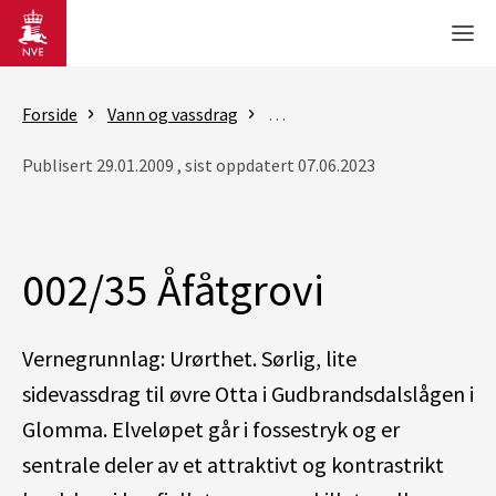
Gå til hovedinnhold
Men
Forside
Vann og vassdrag
Vassdragsforvaltning
Vern
Publisert 29.01.2009 , sist oppdatert 07.06.2023
002/35 Åfåtgrovi
Vernegrunnlag: Urørthet. Sørlig, lite
sidevassdrag til øvre Otta i Gudbrandsdalslågen i
Glomma. Elveløpet går i fossestryk og er
sentrale deler av et attraktivt og kontrastrikt