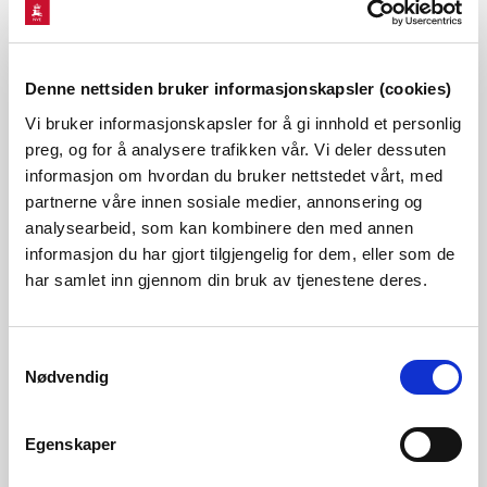
Største vann:
Åfåttjørnin: 0,2 km², 1257 moh.
Lengde elver:
Høydenivå:
1532 - 860 moh
Denne nettsiden bruker informasjonskapsler (cookies)
Vi bruker informasjonskapsler for å gi innhold et personlig
preg, og for å analysere trafikken vår. Vi deler dessuten
Verneplan for vassdrag
informasjon om hvordan du bruker nettstedet vårt, med
partnerne våre innen sosiale medier, annonsering og
002-13,32,33,34,35 Vassdr øvre Otta, St.prp. nr 75
analysearbeid, som kan kombinere den med annen
2003-04
informasjon du har gjort tilgjengelig for dem, eller som de
har samlet inn gjennom din bruk av tjenestene deres.
002-35 Åfåtgrovi NVE-dok nr 12 2002;
Høringsdokument.doc
Samtykkevalg
Nødvendig
Lovdata: Forskrift om rikspolitiske retningslinjer for
Egenskaper
vernede vassdrag