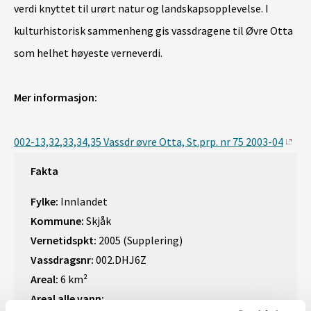
verdi knyttet til urørt natur og landskapsopplevelse. I
kulturhistorisk sammenheng gis vassdragene til Øvre Otta
som helhet høyeste verneverdi.
Mer informasjon:
002-13,32,33,34,35 Vassdr øvre Otta, St.prp. nr 75 2003-04
Fakta
Fylke:
Innlandet
Kommune:
Skjåk
Vernetidspkt:
2005 (Supplering)
Vassdragsnr:
002.DHJ6Z
Areal:
6 km²
Areal alle vann: