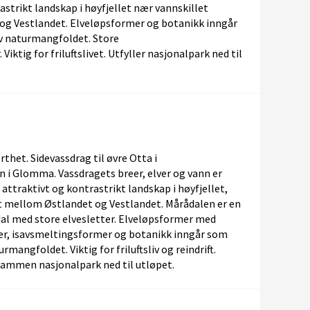
astrikt landskap i høyfjellet nær vannskillet
g Vestlandet. Elveløpsformer og botanikk inngår
av naturmangfoldet. Store
Viktig for friluftslivet. Utfyller nasjonalpark ned til
thet. Sidevassdrag til øvre Otta i
 i Glomma. Vassdragets breer, elver og vann er
 attraktivt og kontrastrikt landskap i høyfjellet,
t mellom Østlandet og Vestlandet. Mårådalen er en
dal med store elvesletter. Elveløpsformer med
er, isavsmeltingsformer og botanikk inngår som
urmangfoldet. Viktig for friluftsliv og reindrift.
 sammen nasjonalpark ned til utløpet.