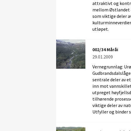
attraktivt og kontr
mellom Østlandet o
som viktige deler 
kulturminneverdier. 
utløpet.
002/34 Måråi
29.01.2009
Vernegrunnlag: Urør
Gudbrandsdalslågen
sentrale deler av et
inn mot vannskille
utpreget høyfjells
tilhørende prosess
viktige deler av nat
Utfyller og binder