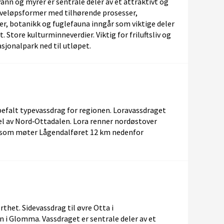
vann og myrer er sentrale deler av et attraktivt og
Elveløpsformer med tilhørende prosesser,
r, botanikk og fuglefauna inngår som viktige deler
 Store kulturminneverdier. Viktig for friluftsliv og
nasjonalpark ned til utløpet.
efalt typevassdrag for regionen. Loravassdraget
del av Nord‑Ottadalen. Lora renner nordøstover
som møter Lågendalføret 12 km nedenfor
thet. Sidevassdrag til øvre Otta i
 i Glomma. Vassdraget er sentrale deler av et