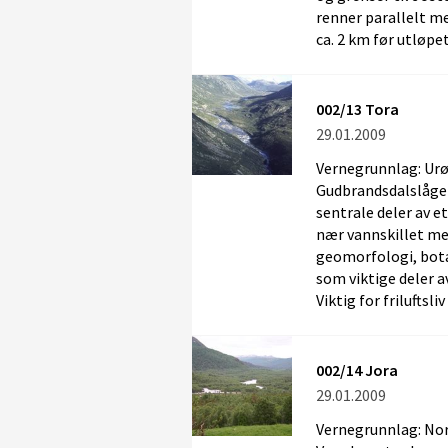
renner parallelt me
ca. 2 km før utløpe
002/13 Tora
29.01.2009
Vernegrunnlag: Urør
Gudbrandsdalslågen
sentrale deler av e
nær vannskillet me
geomorfologi, bota
som viktige deler 
Viktig for friluftsli
002/14 Jora
29.01.2009
Vernegrunnlag: Nor