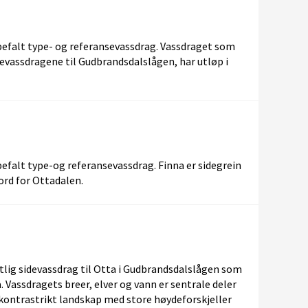
efalt type- og referansevassdrag. Vassdraget som
idevassdragene til Gudbrandsdalslågen, har utløp i
efalt type-og referansevassdrag. Finna er sidegrein
nord for Ottadalen.
tlig sidevassdrag til Otta i Gudbrandsdalslågen som
 Vassdragets breer, elver og vann er sentrale deler
 kontrastrikt landskap med store høydeforskjeller