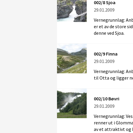
002/8 Sjoa
29.01.2009
Vernegrunnlag: Anb
er et av de store s
denne ved Sjoa.
002/9 Finna
29.01.2009
Vernegrunnlag: Anb
til Otta og ligger 
002/10 Bøvri
29.01.2009
Vernegrunnlag: Ves
renner ut i Glomma.
av et attraktivt og