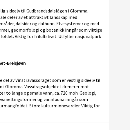
lig sideelv til Gudbrandsdalslågen i Glomma.
ale deler av et attraktivt landskap med
områder, dalsider og dalbunn. Elvesystemer og med
ormer, geomorfologi og botanikk inngår som viktige
ldet. Viktig for friluftslivet. Utfyller nasjonalpark
net-Breisjøen
 del av Vinstravassdraget som er vestlig sideelv til
n i Glomma. Vassdragsobjektet drenerer mot
er to lange og smale vann, ca. 720 moh. Geologi,
savsmeltingsformer og vannfauna inngår som
turmangfoldet. Store kulturminneverdier. Viktig for