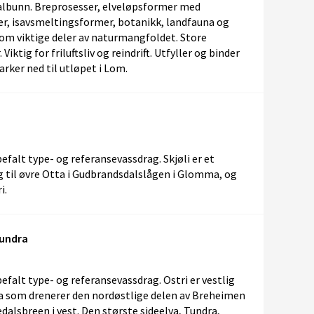
l dalbunn. Breprosesser, elveløpsformer med
er, isavsmeltingsformer, botanikk, landfauna og
om viktige deler av naturmangfoldet. Store
Viktig for friluftsliv og reindrift. Utfyller og binder
ker ned til utløpet i Lom.
falt type- og referansevassdrag. Skjøli er et
g til øvre Otta i Gudbrandsdalslågen i Glomma, og
i.
Tundra
falt type- og referansevassdrag. Ostri er vestlig
tta som drenerer den nordøstlige delen av Breheimen
edalsbreen i vest. Den største sideelva, Tundra,