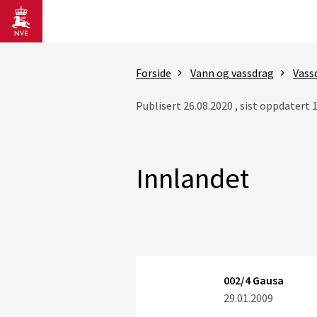
Gå til hovedinnhold
Forside
Vann og vassdrag
Vass
Publisert 26.08.2020 , sist oppdatert 
Innlandet
002/4 Gausa
29.01.2009