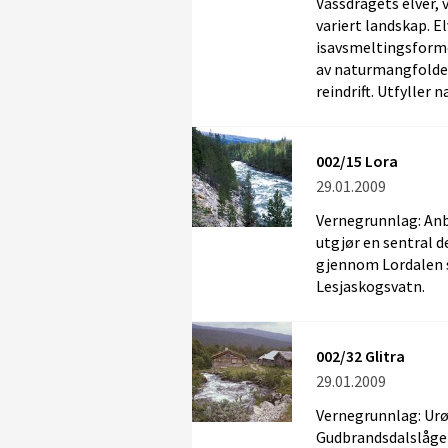
Vassdragets elver, 
variert landskap. 
isavsmeltingsforme
av naturmangfoldet.
reindrift. Utfyller 
002/15 Lora
29.01.2009
Vernegrunnlag: Anb
utgjør en sentral 
gjennom Lordalen 
Lesjaskogsvatn.
002/32 Glitra
29.01.2009
Vernegrunnlag: Urør
Gudbrandsdalslågen