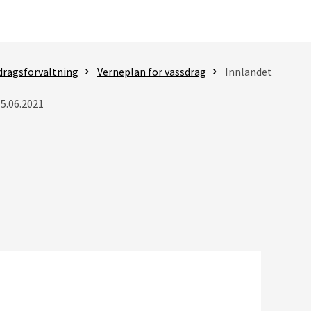
dragsforvaltning
Verneplan for vassdrag
Innlandet
15.06.2021