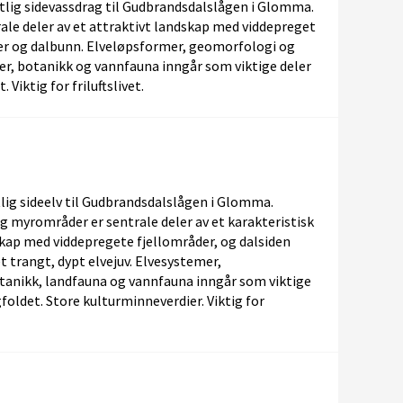
tlig sidevassdrag til Gudbrandsdalslågen i Glomma.
ale deler av et attraktivt landskap med viddepreget
der og dalbunn. Elveløpsformer, geomorfologi og
r, botanikk og vannfauna inngår som viktige deler
Viktig for friluftslivet.
lig sideelv til Gudbrandsdalslågen i Glomma.
g myrområder er sentrale deler av et karakteristisk
skap med viddepregete fjellområder, og dalsiden
et trangt, dypt elvejuv. Elvesystemer,
tanikk, landfauna og vannfauna inngår som viktige
oldet. Store kulturminneverdier. Viktig for