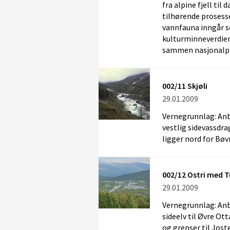
fra alpine fjell ti
tilhørende prosess
vannfauna inngår s
kulturminneverdier. 
sammen nasjonalpar
002/11 Skjøli
29.01.2009
Vernegrunnlag: Anbe
vestlig sidevassdra
ligger nord for Bøvr
002/12 Ostri med 
29.01.2009
Vernegrunnlag: Anbe
sideelv til Øvre O
og grenser til Jost