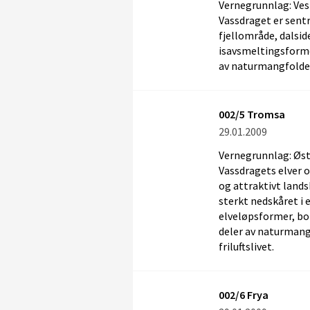
Vernegrunnlag: Ves
Vassdraget er sentr
fjellområde, dalsi
isavsmeltingsforme
av naturmangfoldet. 
002/5 Tromsa
29.01.2009
Vernegrunnlag: Øst
Vassdragets elver o
og attraktivt land
sterkt nedskåret i 
elveløpsformer, bo
deler av naturmangf
friluftslivet.
002/6 Frya