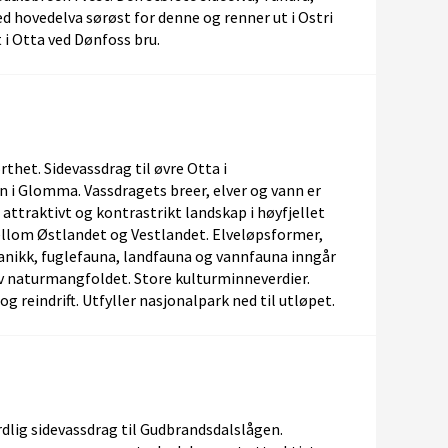
d hovedelva sørøst for denne og renner ut i Ostri
t i Otta ved Dønfoss bru.
thet. Sidevassdrag til øvre Otta i
 i Glomma. Vassdragets breer, elver og vann er
t attraktivt og kontrastrikt landskap i høyfjellet
llom Østlandet og Vestlandet. Elveløpsformer,
nikk, fuglefauna, landfauna og vannfauna inngår
av naturmangfoldet. Store kulturminneverdier.
v og reindrift. Utfyller nasjonalpark ned til utløpet.
dlig sidevassdrag til Gudbrandsdalslågen.