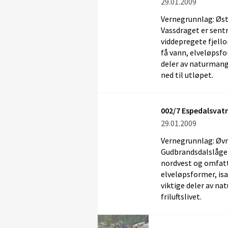
29.01.2009
Vernegrunnlag: Øst
Vassdraget er sentr
viddepregete fjell
få vann, elveløpsf
deler av naturmangfo
ned til utløpet.
002/7 Espedalsvat
29.01.2009
Vernegrunnlag: Øvre
Gudbrandsdalslåge
nordvest og omfatt
elveløpsformer, i
viktige deler av na
friluftslivet.