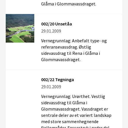
Glåma i Glommavassdraget.
002/20 Unsetåa
29.01.2009
Vernegrunnlag: Anbefalt type- og
referansevassdrag. Østlig
sidevassdrag til Rena i Glåma i
Glommavassdraget.
002/22 Tegninga
29.01.2009
Vernegrunnlag: Urørthet. Vestlig
sidevassdrag til Glåma i
Glommavassdraget. Vassdraget er
sentrale deler av et variert landskap
med store sammenhegnende
fjellområder. Fossestryk i nedre del.