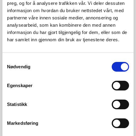
preg, og for å analysere trafikken vår. Vi deler dessuten
Store kulturminneverdier. Viktig for
informasjon om hvordan du bruker nettstedet vårt, med
friluftslivet. Utfyller nasjonalpark til
partnerne våre innen sosiale medier, annonsering og
vernegrensen mot utløpet.
analysearbeid, som kan kombinere den med annen
informasjon du har gjort tilgjengelig for dem, eller som de
har samlet inn gjennom din bruk av tjenestene deres.
002/31Tunna (Magnilla og Lona)
29.01.2009
Vernegrunnlag: To Nordøstlige
Samtykkevalg
vassdrag i Tunna som renner til
Nødvendig
Glåma i
Glommavassdraget. Sidevassdragene
er sentrale deler av et rolig landskap i
Egenskaper
innlandet, fra høyfjell inn mot store
sammenhengende fjellområder, til
Statistikk
dal dominert av tett vegetasjon,
myrer og setre. Elveløpsformer,
isavsmeltingsformer, botanikk,
Markedsføring
fuglefauna og landfauna inngår som
viktige deler av naturmangfoldet.