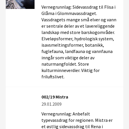
Vernegrunnlag: Sidevassdrag til Flisa i
Glåma i Glommavassdraget.
Vassdragets mange små elver og vann
er sentrale deler av et lavereliggende
landskap med store barskogområder.
Elveløpsformer, hydrologisk system,
isavsmeltingsformer, botanikk,
fuglefauna, landfauna og vannfauna
inngår som viktige deler av
naturmangfoldet. Store
kulturminneverdier. Viktig for
friluftslivet.
002/19 Mistra
29.01.2009
Vernegrunnlag: Anbefalt
typevassdrag for regionen. Mistra er
et østlig sidevassdrag til Rena i