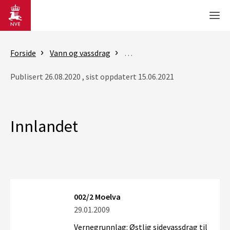
Gå til hovedinnhold
Men
Forside
Vann og vassdrag
Vassdragsforvaltning
Vern
Publisert 26.08.2020 , sist oppdatert 15.06.2021
Innlandet
002/2 Moelva
29.01.2009
Vernegrunnlag: Østlig sidevassdrag til