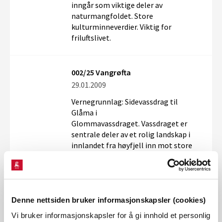
inngår som viktige deler av
naturmangfoldet. Store
kulturminneverdier. Viktig for
friluftslivet.
002/25 Vangrøfta
29.01.2009
Vernegrunnlag: Sidevassdrag til
Glåma i
Glommavassdraget. Vassdraget er
sentrale deler av et rolig landskap i
innlandet fra høyfjell inn mot store
sammenhengende fjellområder, til
dal dominert av tett vegetasjon, myr
og setre. Berggrunnsgeologi,
elveløpsformer med tilhørende
fluviale former, isavsmeltingsformer,
Denne nettsiden bruker informasjonskapsler (cookies)
botanikk og fuglefauna inngår som
Vi bruker informasjonskapsler for å gi innhold et personlig
viktige deler av naturmangfoldet.