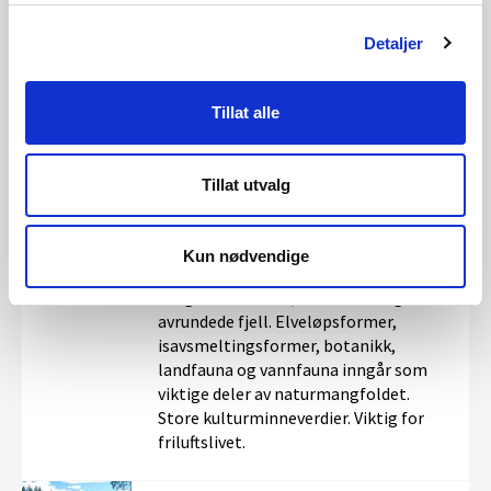
Store kulturminneverdier. Viktig for
friluftslivet. Utfyller nasjonalpark ned
Detaljer
til utløpene.
Tillat alle
002/36 Imsa
29.01.2009
Tillat utvalg
Vernegrunnlag: Vestlig sidevassdrag
til Glåma i Glommavassdraget.
Vassdragets elver, vann og myrer er
Kun nødvendige
sentrale deler av et landskap med
rolige landformer, med vidder og
avrundede fjell. Elveløpsformer,
isavsmeltingsformer, botanikk,
landfauna og vannfauna inngår som
viktige deler av naturmangfoldet.
Store kulturminneverdier. Viktig for
friluftslivet.