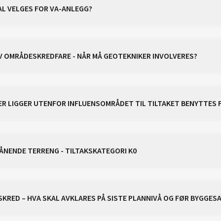
AL VELGES FOR VA-ANLEGG?
V OMRÅDESKREDFARE - NÅR MÅ GEOTEKNIKER INVOLVERES?
ER LIGGER UTENFOR INFLUENSOMRÅDET TIL TILTAKET BENYTTES 
RÅNENDE TERRENG - TILTAKSKATEGORI K0
R SKRED – HVA SKAL AVKLARES PÅ SISTE PLANNIVÅ OG FØR BYGGES