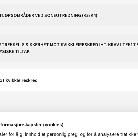
UTLØPSOMRÅDER VED SONEUTREDNING (K3/K4)
REKKELIG SIKKERHET MOT KVIKKLEIRESKRED IHT. KRAV I TEK17 
YSISKE TILTAK
ot kvikkleireskred
nformasjonskapsler (cookies)
er for å gi innhold et personlig preg, og for å analysere trafikken
OM NVE
OM NETTSTEDET