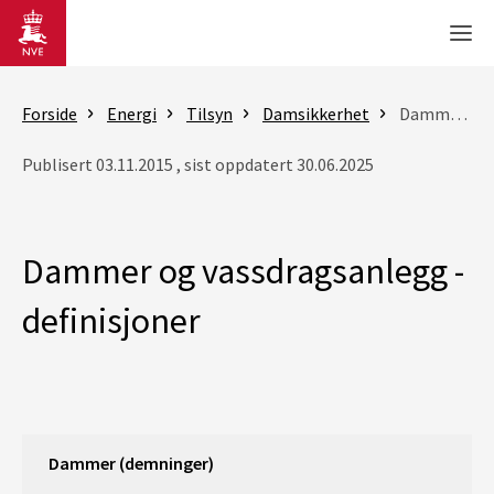
Gå til hovedinnhold
Men
Forside
Energi
Tilsyn
Damsikkerhet
Dammer og vassdragsanlegg - definisjoner
Publisert 03.11.2015 , sist oppdatert 30.06.2025
Dammer og vassdragsanlegg -
definisjoner
Dammer (demninger)