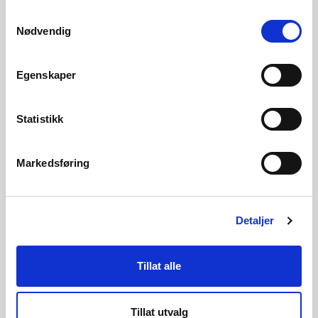
Injeksjonsskjermer og spuntvegger regnes ikke som
Samtykkevalg
en del av damlegemet. Det gjør heller ikke
Nødvendig
plombering av sprekker og sleppesoner i
fundamentet. En mer monolittisk utstøping av åpne
Egenskaper
kløfter og større slepper regnes derimot som en del
av damlegemet. Det samme gjør selvsagt massive
Statistikk
betongfundamenter og bunnhvelv under dammer av
forskjellig type.
Markedsføring
Med topp av dam menes vanlig damkrone, topp av
pilarer, gangbane, gangbru o.l., dersom forholdene
ikke er helt ekstreme. Ved en ren overløpsdam er
Detaljer
overløpsterskelen å regne som topp av dam. Mindre
oppstøpninger eller forbygninger ved landfestene
Tillat alle
og brystninger regnes ikke som damtopp.
Tillat utvalg