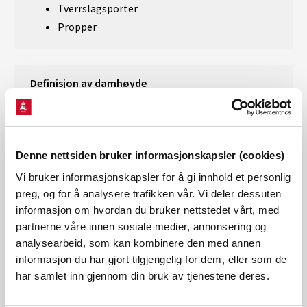
Tverrslagsporter
Propper
Definisjon av damhøyde
For damhøyde bruker vi ICOLDs definisjon som er
høydeforskjellen mellom laveste punkt på
damfundamentet og topp av dam.
Denne nettsiden bruker informasjonskapsler (cookies)
Med damfundament forstår vi her kontaktflaten
Vi bruker informasjonskapsler for å gi innhold et personlig
mellom selve damlegemet og de underliggende
preg, og for å analysere trafikken vår. Vi deler dessuten
masser. Problemer kan oppstå når vi skal definere
informasjon om hvordan du bruker nettstedet vårt, med
partnerne våre innen sosiale medier, annonsering og
hva som er damlegeme, men i denne sammenheng
analysearbeid, som kan kombinere den med annen
må det kreves at det er en noenlunde
informasjon du har gjort tilgjengelig for dem, eller som de
sammenhengende massiv konstruksjon (massiv
har samlet inn gjennom din bruk av tjenestene deres.
også brukt om fyllingsdam).