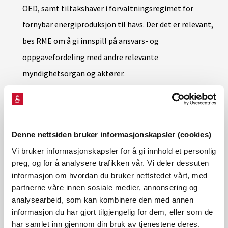
OED, samt tiltakshaver i forvaltningsregimet for
fornybar energiproduksjon til havs. Der det er relevant,
bes RME om å gi innspill på ansvars- og
oppgavefordeling med andre relevante
myndighetsorgan og aktører.
Hvem bør være reguleringsmyndighet til havs?
Hva bør være RMEs oppgaver knyttet til fornybar
Denne nettsiden bruker informasjonskapsler (cookies)
energiproduksjon til havs?
Vi bruker informasjonskapsler for å gi innhold et personlig
Hva bør være innholdet i og innretningen av
preg, og for å analysere trafikken vår. Vi deler dessuten
informasjon om hvordan du bruker nettstedet vårt, med
tilsynsrollen til havs, inkl. grensesnitt med andre
partnerne våre innen sosiale medier, annonsering og
relevante myndighetsorgan og aktører?
analysearbeid, som kan kombinere den med annen
informasjon du har gjort tilgjengelig for dem, eller som de
Hvilke krav bør stilles til forsyningssikkerhet til havs,
har samlet inn gjennom din bruk av tjenestene deres.