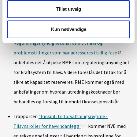
utpekt som rasjonerings- og beredskapsmyndighet til
Tillat utvalg
havs.
Kun nødvendige
I rapporten
Regulering av nett til havs -
Reguleringsmyndighetens rolle til havs og
problemstillinger som bør adresseres i tidlig fase
anbefales det å utpeke RME som reguleringsmyndighet
for kraftsystem til havs. Videre foreslås det tiltak for å
sikre at kapasitet reserveres. RME kommer også med
anbefalinger om hvordan utredningskostnader bør
behandles og forslag til innhold i konsesjonsvilkår.
I rapporten
"Innspill til forvaltningsregime -
Tilsynsroller for havvindanlegg"
kommer NVE med
en rekke anbefalinger til hvordan tilsynsrollene for