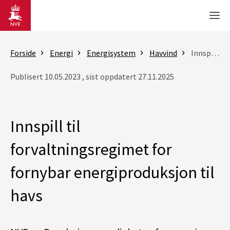
Gå til hovedinnhold
Men
Forside
Energi
Energisystem
Havvind
Innspill til forvaltningsregimet for fornybar energiproduksjon til havs
Publisert 10.05.2023 , sist oppdatert 27.11.2025
Innspill til
forvaltningsregimet for
fornybar energiproduksjon til
havs