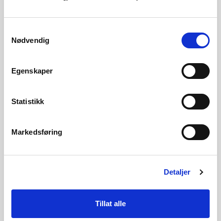
inkl. driftssikkerhet, sikkerhet og beredskap?
Samtykkevalg
Hvilke premisser bør stilles for tiltakshavere i tidlig
Nødvendig
fase (informasjonssikkerhet, sikringskrav etc.)?
Egenskaper
Leveranser
Statistikk
Oppdragene er besvart med følgende leveranser:
Markedsføring
I rapporten
Ivaretagelse av kraftforsyningssikkerhet til
havs
har NVE vurdert hvordan forvaltningsregime for
sikkerhet og beredskap for ivaretagelse av
Detaljer
kraftforsyningssikkerhet bør være til havs.
Anbefalingene inkluderer blant annet at det
Tillat alle
gjennomføres regelverksendringer og at NVE blir