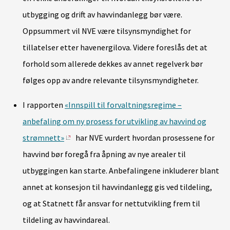
utbygging og drift av havvindanlegg bør være.
Oppsummert vil NVE være tilsynsmyndighet for
tillatelser etter havenergilova. Videre foreslås det at
forhold som allerede dekkes av annet regelverk bør
følges opp av andre relevante tilsynsmyndigheter.
I rapporten
«Innspill til forvaltningsregime –
anbefaling om ny prosess for utvikling av havvind og
strømnett»
har NVE vurdert hvordan prosessene for
havvind bør foregå fra åpning av nye arealer til
utbyggingen kan starte. Anbefalingene inkluderer blant
annet at konsesjon til havvindanlegg gis ved tildeling,
og at Statnett får ansvar for nettutvikling frem til
tildeling av havvindareal.