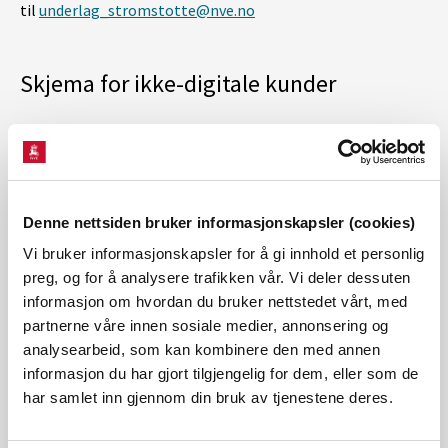
til
underlag_stromstotte@nve.no
Skjema for ikke-digitale kunder
Maler som nettselskapene kan bruke for ikke-digitale
kunder. Nettselskapene er selv ansvarlige for innholdet i og
bruken av malene.
Denne nettsiden bruker informasjonskapsler (cookies)
Vi bruker informasjonskapsler for å gi innhold et personlig
Bokmål: skjemapakke for ikke-digitale kunder (4 word-
preg, og for å analysere trafikken vår. Vi deler dessuten
filer i en zip-fil)
informasjon om hvordan du bruker nettstedet vårt, med
partnerne våre innen sosiale medier, annonsering og
Nynorsk: skjemapakke for ikke-digitale kunder (4 word-
analysearbeid, som kan kombinere den med annen
filer i en zip-fil)
informasjon du har gjort tilgjengelig for dem, eller som de
har samlet inn gjennom din bruk av tjenestene deres.
Engelsk (kommer)