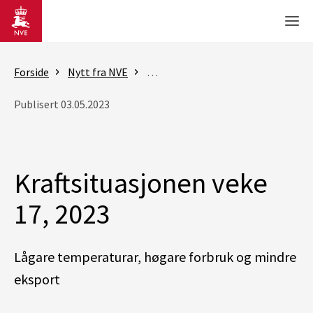
Gå til hovedinnhold
Men
Forside
Nytt fra NVE
Rapporter - Kraftsituasjonen
K
Publisert 03.05.2023
Kraftsituasjonen veke
17, 2023
Lågare temperaturar, høgare forbruk og mindre
eksport