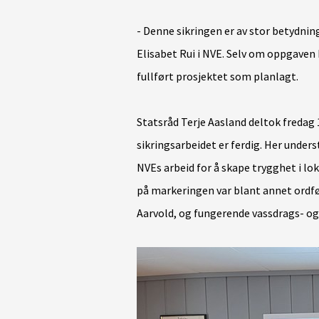
- Denne sikringen er av stor betydnin
Elisabet Rui i NVE. Selv om oppgaven h
fullført prosjektet som planlagt.
Statsråd Terje Aasland deltok fredag 1
sikringsarbeidet er ferdig. Her under
NVEs arbeid for å skape trygghet i lo
på markeringen var blant annet ordf
Aarvold, og fungerende vassdrags- og