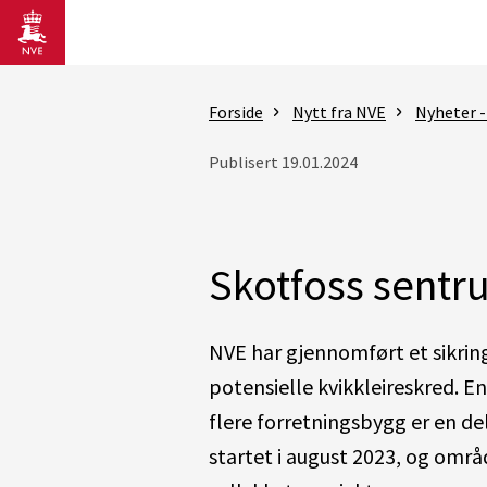
Gå til hovedinnhold
Forside
Nytt fra NVE
Nyheter -
Publisert 19.01.2024
Skotfoss sentr
NVE har gjennomført et sikrin
potensielle kvikkleireskred. E
flere forretningsbygg er en de
startet i august 2023, og områ