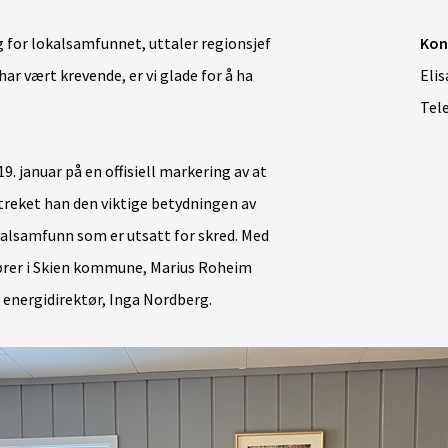
g for lokalsamfunnet, uttaler regionsjef
Kon
ar vært krevende, er vi glade for å ha
Elis
Tele
9. januar på en offisiell markering av at
streket han den viktige betydningen av
kalsamfunn som er utsatt for skred. Med
ører i Skien kommune, Marius Roheim
 energidirektør, Inga Nordberg.