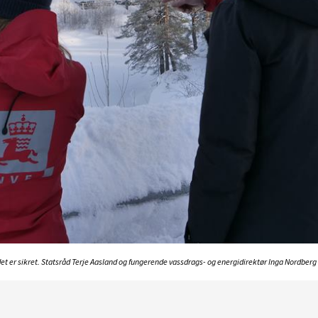
et er sikret. Statsråd Terje Aasland og fungerende vassdrags- og energidirektør Inga Nordberg 