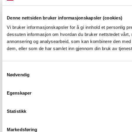
Kontakt
Denne nettsiden bruker informasjonskapsler (cookies)
NVEs beredskapsrolle
Vi bruker informasjonskapsler for å gi innhold et personlig pre
Presserom
dessuten informasjon om hvordan du bruker nettstedet vårt, 
annonsering og analysearbeid, som kan kombinere den med ann
dem, eller som de har samlet inn gjennom din bruk av tjenes
OM NVE
Samtykkevalg
Om NVE
Nødvendig
Jobb i NVE
Høringer
Egenskaper
Kalender
Statistikk
OM NETTSTEDET
Markedsføring