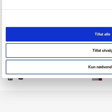
Personvern og cookies
Tilgjengelighetserklæring
Tillat alle
RME
Reguleringsmyndigheten
Tillat utval
Kun nødvend