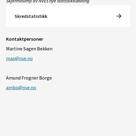
Skjermdump av NVEs nye statistikkløsning
Skredstatistikk
Kontaktpersoner
Martine Sagen Bekken
mas@nve.no
Amund Frogner Borge
ambo@nve.no