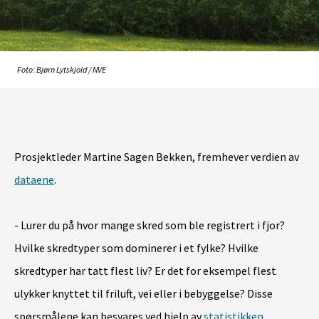
Foto: Bjørn Lytskjold / NVE
Prosjektleder Martine Sagen Bekken, fremhever verdien av
dataene
.
- Lurer du på hvor mange skred som ble registrert i fjor?
Hvilke skredtyper som dominerer i et fylke? Hvilke
skredtyper har tatt flest liv? Er det for eksempel flest
ulykker knyttet til friluft, vei eller i bebyggelse? Disse
spørsmålene kan besvares ved hjelp av
statistikken
.