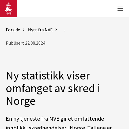
Gå til hovedinnhold
Men
Forside
Nytt fra NVE
Nyheter - skred og vassdrag
Ny 
Publisert 22.08.2024
Ny statistikk viser
omfanget av skred i
Norge
En ny tjeneste fra NVE gir et omfattende
innblikk i skredhendelser i Norge. Tallene er