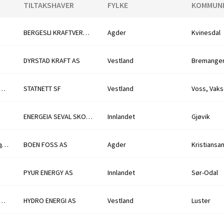
TILTAKSHAVER
FYLKE
KOMMUN
BERGESLI KRAFTVERK AS
Agder
Kvinesdal
DYRSTAD KRAFT AS
Vestland
Bremange
t av monomastrekke Refsdal - Modalen
STATNETT SF
Vestland
ENERGEIA SEVAL SKOG AS
Innlandet
Gjøvik
Søknad om forlengelse av midlertidig fravik fra konsesjonsvilkår for Boenfoss kraftverk
BOEN FOSS AS
Agder
Kristiansa
PYUR ENERGY AS
Innlandet
Sør-Odal
ettilknytning til Øyane og Illvatn kraftverk
HYDRO ENERGI AS
Vestland
Luster