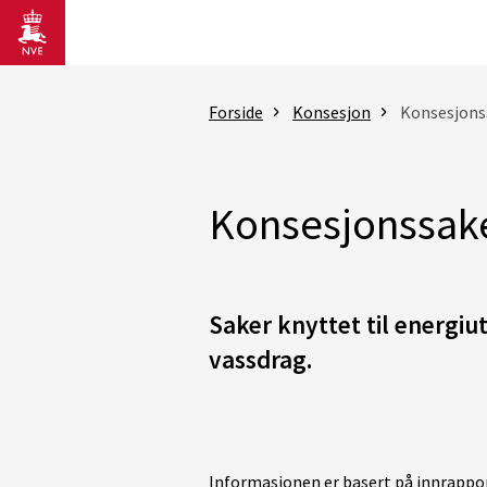
Gå til hovedinnhold
Forside
Konsesjon
Konsesjons
Konsesjonssak
Saker knyttet til energiu
vassdrag.
Informasjonen er basert på innrappor