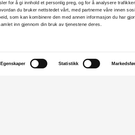
ANEO VIND AS
Trøndelag
Selbu
er for å gi innhold et personlig preg, og for å analysere trafikken
vordan du bruker nettstedet vårt, med partnerne våre innen sosi
eid, som kan kombinere den med annen informasjon du har gjort 
66 (132) kV Fitjar-Tysnes og ny Tjøreneset transformatorstasjon
FAGNE AS
Vestland
samlet inn gjennom din bruk av tjenestene deres.
Sidestørrelse:
Egenskaper
Statistikk
Markedsfø
jonsnyheter
 bygge transformatorstasjon i Bamble kommune
6
ssdrags- og energidirektorat (NVE) har gitt Lede AS konsesjon til
nsformatorstasjon i Telemark ved industriområdet Frier Vest. De h
telse til å bygge to parallelle kraftledninger på 5,5 kilometer, for 
 til Herum transformatorstasjon.