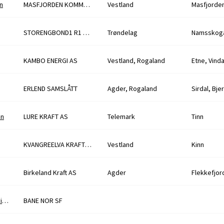
n
MASFJORDEN KOMMUNE
Vestland
Masfjorde
STORENGBOND1 R1 1R-GI
Trøndelag
Namsskog
KAMBO ENERGI AS
Vestland, Rogaland
Etne, Vind
ERLEND SAMSLÅTT
Agder, Rogaland
Sirdal, Bje
on
LURE KRAFT AS
Telemark
Tinn
KVANGREELVA KRAFTVERK AS
Vestland
Kinn
Birkeland Kraft AS
Agder
Flekkefjor
Nedleggelse av 55 kV linje Sande - Hakavik - Sundet og Sande transformatorstasjon
BANE NOR SF