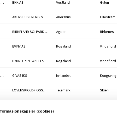
132 kV kraftledning Sandøy - Raunholmen og Raunholmen transformatorstasjon
BKK AS
Vestland
Gulen
AKERSHUS ENERGI VARME AS
Akershus
Lillestrøm
BIRKELAND SOLPARK AS
Agder
Birkenes
EVINY AS
Rogaland
Vindafjord
HYDRO RENEWABLES NORWAY HOLDING AS
Rogaland
Vindafjord
Granli vannverk - søknad om uttak av grunnvann
GIVAS IKS
Innlandet
Kongsving
LØVENSKIOLD-FOSSUM KRAFT AS
Telemark
Skien
LØVENSKIOLD FOSSUM KRAFT
Telemark
Skien
nformasjonskapsler (cookies)