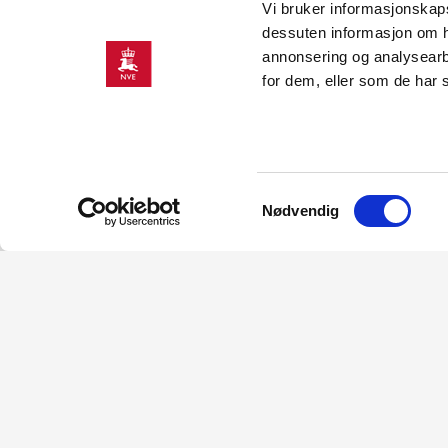
Stokkfjellet 2 vindkraftverk
Vi bruker informasjonskapsl
dessuten informasjon om h
annonsering og analysearb
for dem, eller som de har 
Totalt: 11525
Samtykkevalg
Nødvendig
Konses
Lede får
06.07.202
Norges va
Frier tra
fått tilla
stasjonen