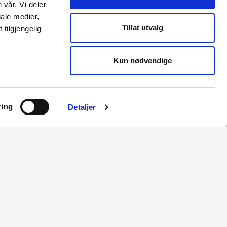
28.08.2026
 vår. Vi deler
ale medier,
Tillat utvalg
tilgjengelig
Fitjar, Tysnes, Austevoll
28.08.2026
Kun nødvendige
/ 461
ring
Detaljer
 å bygge
ar også
å knytte