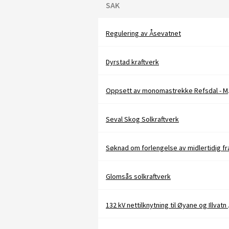
SAK
Regulering av Åsevatnet
Dyrstad kraftverk
Oppset
Seval Skog Solkraftverk
Glomsås solkraftverk
132 kV n