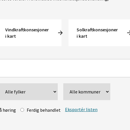
Vindkraftkonsesjoner
Solkraftkonsesjoner
i kart
i kart
Eksportér listen
å høring
Ferdig behandlet