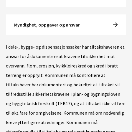
Myndighet, oppgaver og ansvar
I dele-, bygge- og dispensasjonssaker har tiltakshaveren et
ansvar for å dokumentere at kravene til sikkerhet mot
overvann, flom
, erosjon, kvikkleireskred
og
skred i bratt
terreng
er oppfylt
. Kommunen må kontrollere at
tiltakshaver har dokumentert og bekreftet at tiltaket vil
tilfredsstille sikkerhetskravene i plan- og bygningsloven
og byggteknisk forskrift (TEK17), og at tiltaket ikke vil føre
til økt fare for omgivelsene. Kommunen må om nødvendig
kreve ytterligere utredninger. Kommunen må
videreformidle til tiltakshaver relevant kunnskap som