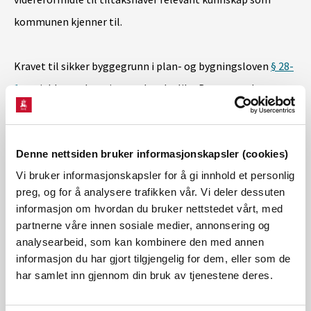
kommunen kjenner til.
Kravet til sikker byggegrunn i plan- og bygningsloven
§ 28-
1
gjelder uavhengig av søknadsplikt. Bestemmelsen er
selvstendig avslagshjemmel for kommunen i dele-, bygge-
og dispensasjonssaker.
Denne nettsiden bruker informasjonskapsler (cookies)
Vi bruker informasjonskapsler for å gi innhold et personlig
NVE besvarer konkrete spørsmål knyttet til byggesaker der
preg, og for å analysere trafikken vår. Vi deler dessuten
NVEs saksområder er berørt, selv om vi i de fleste saker ikke
informasjon om hvordan du bruker nettstedet vårt, med
har noen formell rolle og ikke skal høres.
partnerne våre innen sosiale medier, annonsering og
analysearbeid, som kan kombinere den med annen
informasjon du har gjort tilgjengelig for dem, eller som de
Særlig om NVEs rolle og myndighet i
har samlet inn gjennom din bruk av tjenestene deres.
dispensasjonssaker