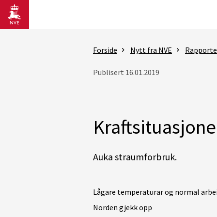
Gå til hovedinnhold
Forside
Nytt fra NVE
Rapporter
Publisert 16.01.2019
Kraftsituasjon
Auka straumforbruk.
Lågare temperaturar og normal arbei
Norden gjekk opp