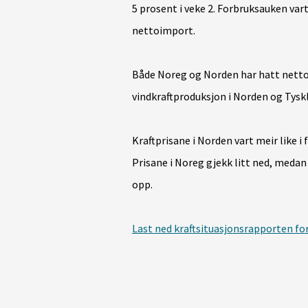
5 prosent i veke 2. Forbruksauken var
nettoimport.
Både Noreg og Norden har hatt nettoi
vindkraftproduksjon i Norden og Tyskl
Kraftprisane i Norden vart meir like i
Prisane i Noreg gjekk litt ned, medan 
opp.
Last ned kraftsituasjonsrapporten for