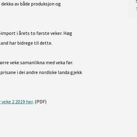
t dekka av både produksjon og
mport i årets to første veker. Høg
and har bidrege til dette.
 førre veke samanlikna med veka før.
prisane i dei andre nordiske landa gjekk
 veke 2 2019 her
. (PDF)