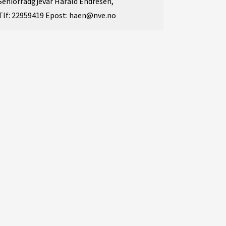
Seniorrådgjevar Harald Endresen,
Tlf: 22959419 Epost: haen@nve.no