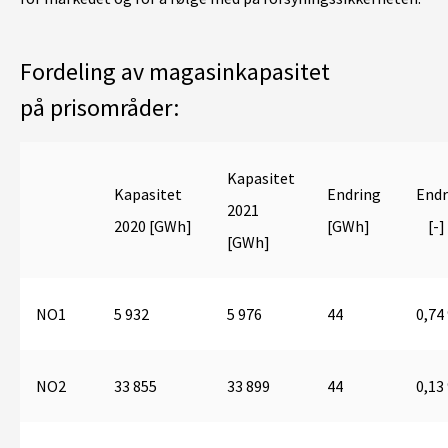
Fordeling av magasinkapasitet
på prisområder:
Kapasitet
Kapasitet
Endring
Endr
2021
2020 [GWh]
[GWh]
[-]
[GWh]
NO1
5 932
5 976
44
0,74
NO2
33 855
33 899
44
0,13