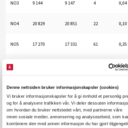
NO3
9 144
9 147
4
0,04
NO4
20 829
20 851
22
0,10
NO5
17 270
17 331
61
0,35
Norge
87 029
87 204
174
0,20
Denne nettsiden bruker informasjonskapsler (cookies)
Vi bruker informasjonskapsler for å gi innhold et personlig pr
Kontaktpersoner
og for å analysere trafikken vår. Vi deler dessuten informasj
om hvordan du bruker nettstedet vårt, med partnerne våre
Seming Haakon Skau, senioringeniør
innen sosiale medier, annonsering og analysearbeid, som ka
mobil: 48 21 53 39
kombinere den med annen informasjon du har gjort tilgjengel