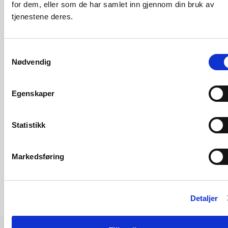
for dem, eller som de har samlet inn gjennom din bruk av
Ann Myhrer Østenby, seksjonssjef
tjenestene deres.
mobil: 99 69 72 02
Samtykkevalg
Nødvendig
Vannmagasinstatistikk
Egenskaper
Om magasinstatistikken
Statistikk
Markedsføring
Detaljer