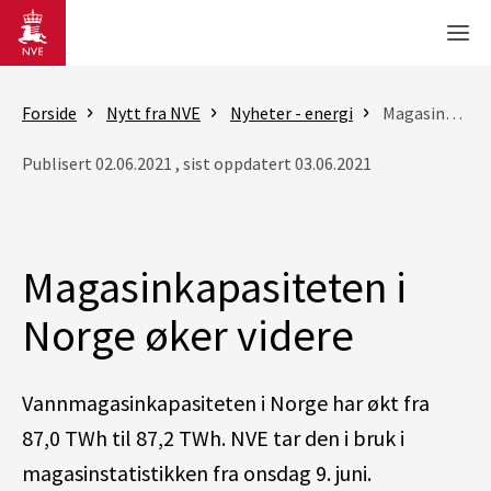
Gå til hovedinnhold
Men
Forside
Nytt fra NVE
Nyheter - energi
Magasinkapasiteten i Norge øker videre
Publisert 02.06.2021 , sist oppdatert 03.06.2021
Magasinkapasiteten i
Norge øker videre
Vannmagasinkapasiteten i Norge har økt fra
87,0 TWh til 87,2 TWh. NVE tar den i bruk i
magasinstatistikken fra onsdag 9. juni.