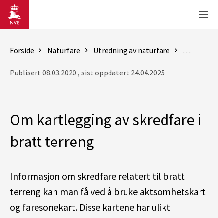
Gå til hovedinnhold
Men
Forside
Naturfare
Utredning av naturfare
Om kart og
Publisert 08.03.2020 , sist oppdatert 24.04.2025
Om kartlegging av skredfare i
bratt terreng
Informasjon om skredfare relatert til bratt
terreng kan man få ved å bruke aktsomhetskart
og faresonekart. Disse kartene har ulikt