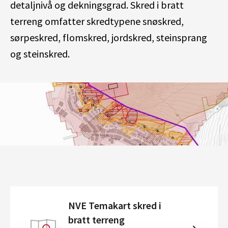
detaljnivå og dekningsgrad. Skred i bratt
terreng omfatter skredtypene snøskred,
sørpeskred, flomskred, jordskred, steinsprang
og steinskred.
NVE Temakart skred i
bratt terreng