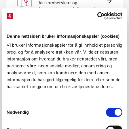
Aktsomhetskart og
faresonekart med tilgang til
rapporter
Denne nettsiden bruker informasjonskapsler (cookies)
OM AKTSOMHETSKART SKRED I BRATT TERRENG
Vi bruker informasjonskapsler for å gi innhold et personlig
preg, og for å analysere trafikken vår. Vi deler dessuten
informasjon om hvordan du bruker nettstedet vårt, med
partnerne våre innen sosiale medier, annonsering og
OM FARESONEKART OG DETALJERT
analysearbeid, som kan kombinere den med annen
SKREDFAREUTREDING
informasjon du har gjort tilgjengelig for dem, eller som de
har samlet inn gjennom din bruk av tjenestene deres.
OVERSIKT OVER UTFØRTE UTREDNINGER AV
Samtykkevalg
SKREDFARE I BRATT TERRENG
Nødvendig