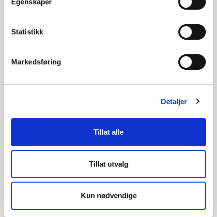
Egenskaper
WMS-tjenester og nedlasting
Statistikk
Bestille en skredfareutredning
Markedsføring
Utføre en skredfareutredning
Detaljer
Tillat alle
Innmelding av farekartlegging
Tillat utvalg
Kun nødvendige