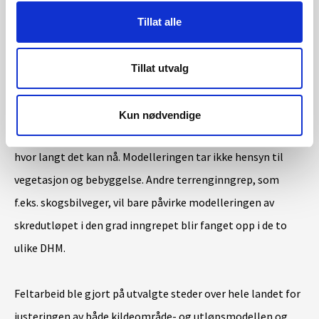
helningsvinkel og størrelse på det vanntilførende området.
Tillat alle
Skredutløpet blir beregnet fra hvert kildeområde ved hjelp
Tillat utvalg
av en ’multiple flow direction’ -modell, som tar hensyn til
topografien langs utløpet. Med en probabilistisk metode
Kun nødvendige
beregner modellen i hvilken retning skredet beveger seg og
hvor langt det kan nå. Modelleringen tar ikke hensyn til
vegetasjon og bebyggelse. Andre terrenginngrep, som
f.eks. skogsbilveger, vil bare påvirke modelleringen av
skredutløpet i den grad inngrepet blir fanget opp i de to
ulike DHM.
Feltarbeid ble gjort på utvalgte steder over hele landet for
justeringen av både kildeområde- og utløpsmodellen og