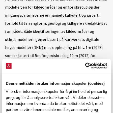
modeller; en for kildeområder og en for skredutløp der
inngangsparameterne er manuelt kalkulert og justert i
forhold til terrengform, geologi og tidligere skredaktivitet
i området. Både identifiseringen av kildeområder og
utløpsmodelleringen er basert på Kartverkets digitale
høydemodeller (DHM) med oppløsning på hhv. 1m (2023)
som er justert til 5m for jordskred og 10 m (2012) for
mellomstore flomskred.
For identifisering av kildeområder for jord- og flomskred
Denne nettsiden bruker informasjonskapsler (cookies)
brukes en tilnærming som analyserer tre topografiske
Vi bruker informasjonskapsler for å gi innhold et personlig
egenskaper; helning, planarkurvatur og størrelse på det
preg, og for å analysere trafikken vår. Vi deler dessuten
informasjon om hvordan du bruker nettstedet vårt, med
vanntilførende området for hver DHM-celle med GIS-basert
partnerne våre innen sosiale medier, annonsering og
verktøy.