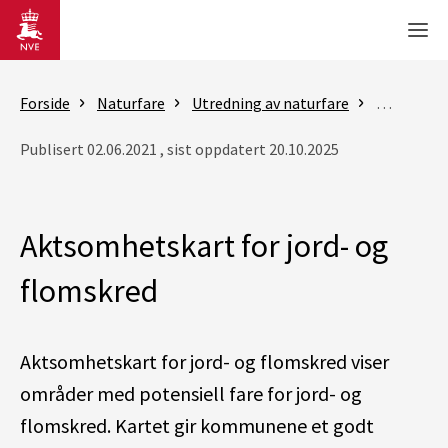
Gå til hovedinnhold
Men
Forside
Naturfare
Utredning av naturfare
Om kart og
Publisert 02.06.2021 , sist oppdatert 20.10.2025
Aktsomhetskart for jord- og
flomskred
Aktsomhetskart for jord- og flomskred viser
områder med potensiell fare for jord- og
flomskred. Kartet gir kommunene et godt