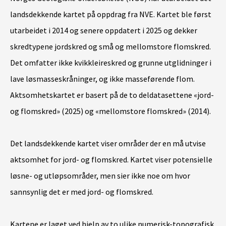
landsdekkende kartet på oppdrag fra NVE. Kartet ble først
utarbeidet i 2014 og senere oppdatert i 2025 og dekker
skredtypene jordskred og små og mellomstore flomskred.
Det omfatter ikke kvikkleireskred og grunne utglidninger i
lave løsmasseskråninger, og ikke masseførende flom.
Aktsomhetskartet er basert på de to deldatasettene «jord-
og flomskred» (2025) og «mellomstore flomskred» (2014).
Det landsdekkende kartet viser områder der en må utvise
aktsomhet for jord- og flomskred. Kartet viser potensielle
løsne- og utløpsområder,
men sier ikke noe om hvor
sannsynlig det er med jord- og flomskred
.
Kartene er laget ved hjelp av to ulike numerisk-topografisk