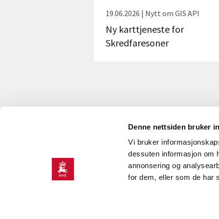
19.06.2026 | Nytt om GIS API
Ny karttjeneste for
Skredfaresoner
Denne nettsiden bruker i
Vi bruker informasjonskapsl
KONTAKT OSS
dessuten informasjon om h
annonsering og analysearb
Kontakt
O
for dem, eller som de har 
NVEs beredskapsrolle
J
Presserom
H