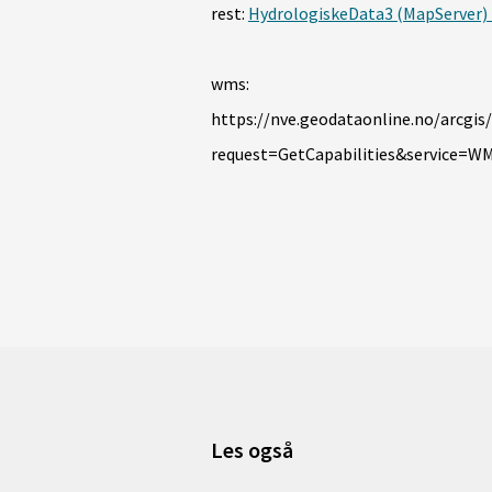
rest:
HydrologiskeData3 (MapServer) 
wms:
https://nve.geodataonline.no/arcgi
request=GetCapabilities&service=W
Les også