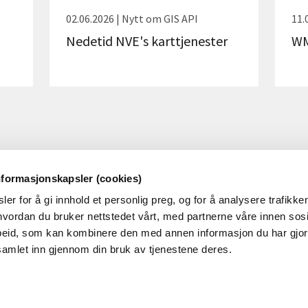
02.06.2026 | Nytt om GIS API
11.
Nedetid NVE's karttjenester
WM
nformasjonskapsler (cookies)
er for å gi innhold et personlig preg, og for å analysere trafikken
OM NVE
OM NETTSTEDET
vordan du bruker nettstedet vårt, med partnerne våre innen sosi
eid, som kan kombinere den med annen informasjon du har gjort 
m NVE
Personvern og cookies
samlet inn gjennom din bruk av tjenestene deres.
obb i NVE
Tilgjengelighetserklæring
øringer