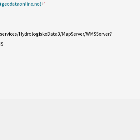
(geodataonline.no)
s/services/HydrologiskeData3/MapServer/WMSServer?
MS