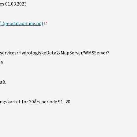
es 01.03.2023
) (geodataonline.no)
s/services/HydrologiskeData2/MapServer/WMSServer?
MS
a3.
ngskartet for 30års periode 91_20.