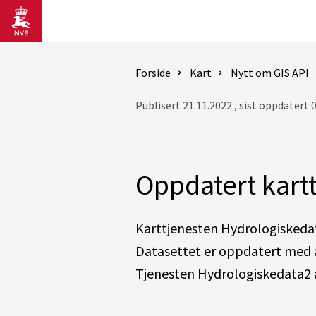
Gå til hovedinnhold
Forside
Kart
Nytt om GIS API
Publisert 21.11.2022 , sist oppdatert 
Oppdatert kart
Karttjenesten Hydrologiskeda
Datasettet er oppdatert med a
Tjenesten Hydrologiskedata2 a