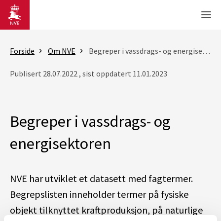
Gå til hovedinnhold
Men
Forside
Om NVE
Begreper i vassdrags- og energisektoren
Publisert 28.07.2022 , sist oppdatert 11.01.2023
Begreper i vassdrags- og
energisektoren
NVE har utviklet et datasett med fagtermer.
Begrepslisten inneholder termer på fysiske
objekt tilknyttet kraftproduksjon, på naturlige