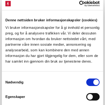
fenomen og termer av mer administrativ
karakter.
Denne nettsiden bruker informasjonskapsler (cookies)
Vi bruker informasjonskapsler for å gi innhold et personlig
preg, og for å analysere trafikken vår. Vi deler dessuten
Sammen med fagmiljøene kartlegger vi hvilke uttrykk som
informasjon om hvordan du bruker nettstedet vårt, med
er gjeldende på NVEs ulike virkeområder og registrerer
partnerne våre innen sosiale medier, annonsering og
analysearbeid, som kan kombinere den med annen
disse, der de settes i sammenheng. Datasettet er under
informasjon du har gjort tilgjengelig for dem, eller som de
utvikling, men deler av den publiseres fortløpende. Lurer du
har samlet inn gjennom din bruk av tjenestene deres.
på hydrologiske begreper kan du finne en oversikt her:
Hydrologisk ordliste (nve.no)
Samtykkevalg
Nødvendig
Søk:
Egenskaper
Gå til: