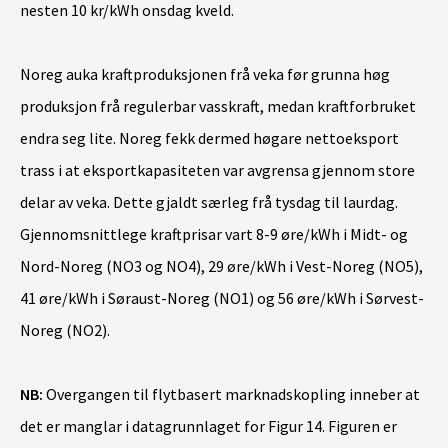
nesten 10 kr/kWh onsdag kveld.
Noreg auka kraftproduksjonen frå veka før grunna høg
produksjon frå regulerbar vasskraft, medan kraftforbruket
endra seg lite. Noreg fekk dermed høgare nettoeksport
trass i at eksportkapasiteten var avgrensa gjennom store
delar av veka. Dette gjaldt særleg frå tysdag til laurdag.
Gjennomsnittlege kraftprisar vart 8-9 øre/kWh i Midt- og
Nord-Noreg (NO3 og NO4), 29 øre/kWh i Vest-Noreg (NO5),
41 øre/kWh i Søraust-Noreg (NO1) og 56 øre/kWh i Sørvest-
Noreg (NO2).
NB:
Overgangen til flytbasert marknadskopling inneber at
det er manglar i datagrunnlaget for Figur 14. Figuren er