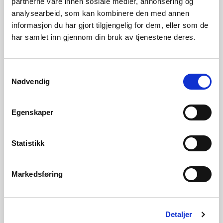
partnerne våre innen sosiale medier, annonsering og
analysearbeid, som kan kombinere den med annen
Arkiv for eldre kraftsituasjonsrapporter
informasjon du har gjort tilgjengelig for dem, eller som de
har samlet inn gjennom din bruk av tjenestene deres.
Se også kvartalsrapport for kraftmarkedet
Samtykkevalg
Nødvendig
Magasinstatistikk
Egenskaper
Statistikk
Hydrologiske data til
kraftsituasjonsrapporten
Markedsføring
Detaljer
Om strømprisen