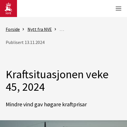
Gå til hovedinnhold
Men
Forside
Nytt fra NVE
Rapporter - Kraftsituasjonen
K
Publisert 13.11.2024
Kraftsituasjonen veke
45, 2024
Mindre vind gav høgare kraftprisar