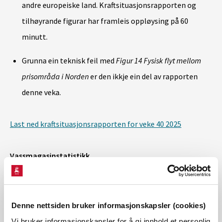
andre europeiske land. Kraftsituasjonsrapporten og
tilhøyrande figurar har framleis oppløysing på 60
minutt.
Grunna ein teknisk feil med
Figur 14 Fysisk flyt mellom
prisområda i Norden
er den ikkje ein del av rapporten
denne veka.
Last ned kraftsituasjonsrapporten for veke 40 2025
Vassmagasinstatistikk
Les meir om vassmagasinstatistikk her.
For fleire detaljer, sjå:
www.senorge.no/map
.
Denne nettsiden bruker informasjonskapsler (cookies)
Vi bruker informasjonskapsler for å gi innhold et personlig