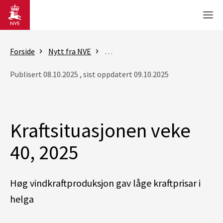
Gå til hovedinnhold
Men
Forside
Nytt fra NVE
Rapporter - Kraftsituasjonen
K
Publisert 08.10.2025 , sist oppdatert 09.10.2025
Kraftsituasjonen veke
40, 2025
Høg vindkraftproduksjon gav låge kraftprisar i
helga