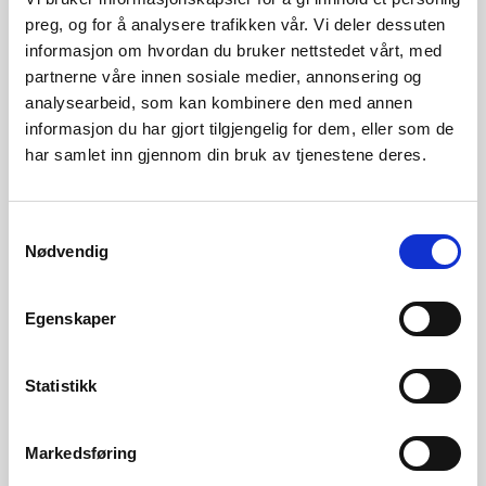
preg, og for å analysere trafikken vår. Vi deler dessuten
Kraftpriser og kraftsystemdata
informasjon om hvordan du bruker nettstedet vårt, med
NVE lanserer no den første versjonen av «
Kraftpriser og
partnerne våre innen sosiale medier, annonsering og
kraftsystemdata
». Denne nettsida vil presentere utvalde
analysearbeid, som kan kombinere den med annen
informasjon du har gjort tilgjengelig for dem, eller som de
data som blir brukt i kraftsituasjonsrapportar. Nettsida er
har samlet inn gjennom din bruk av tjenestene deres.
interaktiv, og brukarar vil ha moglegheit til å tilpasse
parametrar som område og tidsperiode. Vi tek gjerne imot
Samtykkevalg
tilbakemeldingar som kan bidra til å forbetre rapporten.
Nødvendig
Nedlasting av vasskraft- og vindkraftdatabasen frå API
Egenskaper
Kontaktperson
Statistikk
Lasse Nygaard Kvasnes
Epost:
lakv@nve.no
Markedsføring