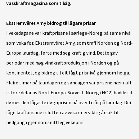
vasskraftmagasina som tilsig.
Ekstremvêret Amy bidrog til lågare prisar
I vekedagane var kraftprisane i sørlege-Noreg på same nivå
som veka før. Ekstremvêret Amy, som traff Norden og Nord-
Europa laurdag, førte med seg kraftig vind. Dette gav
periodar med høg vindkraftproduksjon i Norden og på
kontinentet, og bidrog til eit lågt prisnivå gjennom helga.
Fleire timar på laurdagen og søndagen var prisene nær null
i store delar av Nord-Europa. Sørvest-Noreg (NO2) hadde til
dømes den lågaste døgnprisen på over to år på laurdag. Dei
låge kraftprisane i slutten av veka er ei viktig årsak til
nedgang i gjennomsnittleg vekepris.