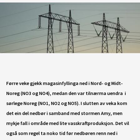
Førre veke gjekk magasinfyllinga ned i Nord- og Midt-
Noreg (NO3 og NO4), medan den var tilnærma uendra i
sørlege Noreg (NO1, NO2 og NO5). I slutten av veka kom
det ein del nedbør i samband med stormen Amy, men
mykje fall i område med lite vasskraftproduksjon. Det vil
også som regel ta noko tid før nedbøren renn ned i