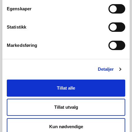
Egenskaper
Arkiv for eldre kraftsituasjonsrapporter
Statistikk
Markedsføring
Se også kvartalsrapport for kraftmarkedet
Detaljer
Magasinstatistikk
Tillat alle
Hydrologiske data til
Tillat utvalg
kraftsituasjonsrapporten
Kun nødvendige