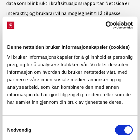
data som blir brukt i kraftsituasjonsrapportar. Nettsida er
interaktiv, og brukarar vil ha moglegheit til å tilpasse
parametrar som område og tidsperiode. Vi tek gjerne imot
tilbakemeldingar som kan bidra til å forbetre rapporten.
Denne nettsiden bruker informasjonskapsler (cookies)
Nedlasting av vasskraft- og vindkraftdatabasen frå API
Vi bruker informasjonskapsler for å gi innhold et personlig
preg, og for å analysere trafikken vår. Vi deler dessuten
informasjon om hvordan du bruker nettstedet vårt, med
Kontaktperson
partnerne våre innen sosiale medier, annonsering og
analysearbeid, som kan kombinere den med annen
Ole Kristian Ådnanes
informasjon du har gjort tilgjengelig for dem, eller som de
har samlet inn gjennom din bruk av tjenestene deres.
Epost:
okad@nve.no
Samtykkevalg
Nødvendig
Kraftpriser og kraftsystemdata