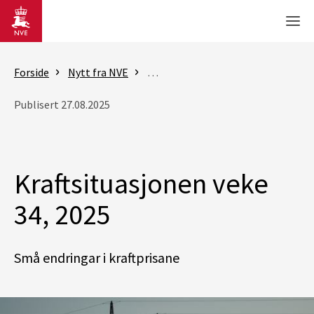
Gå til hovedinnhold
Men
Forside
Nytt fra NVE
Rapporter - Kraftsituasjonen
K
Publisert 27.08.2025
Kraftsituasjonen veke
34, 2025
Små endringar i kraftprisane