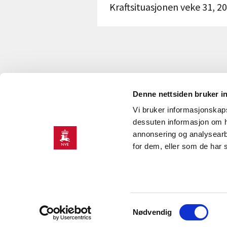
Kraftsituasjonen veke 31, 2
Denne nettsiden bruker i
Vi bruker informasjonskapsl
KONTAKT OSS
dessuten informasjon om h
annonsering og analysearb
Kontakt
O
for dem, eller som de har 
NVEs beredskapsrolle
J
Presserom
H
K
Samtykkevalg
Nødvendig