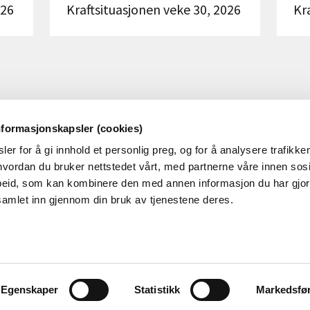
026
Kraftsituasjonen veke 30, 2026
Kr
nformasjonskapsler (cookies)
er for å gi innhold et personlig preg, og for å analysere trafikken
OM NVE
OM NETTSTEDET
vordan du bruker nettstedet vårt, med partnerne våre innen sosi
eid, som kan kombinere den med annen informasjon du har gjort 
m NVE
Personvern og cookies
samlet inn gjennom din bruk av tjenestene deres.
obb i NVE
Tilgjengelighetserklæring
øringer
alender
Egenskaper
Statistikk
Markedsfø