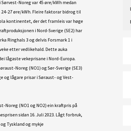
 i Sørvest-Noreg var 45 øre/kWh medan
 24-27 øre/kWh. Fleire faktorar bidrog til
pla kontinentet, der det framleis var høge
aftproduksjonen i Nord-Sverige (SE2) har
rka Ringhals 3 og delvis Forsmark 1 i
e veke etter vedlikehald. Dette auka
dei lågaste vekeprisane i Nord-Europa.
Søraust-Noreg (NO1) og Sør-Sverige (SE3)
e og lågare prisar i Søraust- og Vest-
st-Noreg (NO1 og NO2) ein kraftpris på
sprisen sidan 16. Juli 2023. Lågt forbruk,
 og Tyskland og mykje