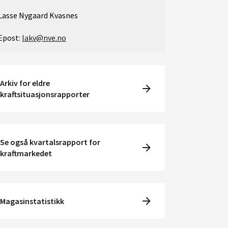
Lasse Nygaard Kvasnes
Epost:
lakv@nve.no
Arkiv for eldre
kraftsituasjonsrapporter
Se også kvartalsrapport for
kraftmarkedet
Magasinstatistikk