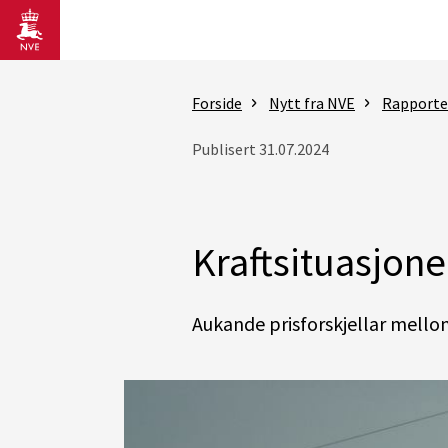
Gå til hovedinnhold
Forside
Nytt fra NVE
Rapporter
Publisert 31.07.2024
Kraftsituasjone
Aukande prisforskjellar mello