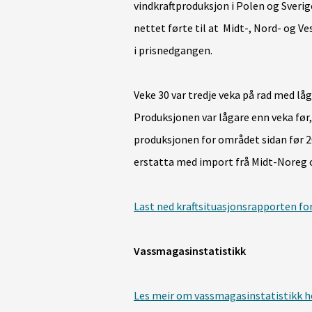
vindkraftproduksjon i Polen og Sverige
nettet førte til at Midt-, Nord- og V
i prisnedgangen.
Veke 30 var tredje veka på rad med lå
Produksjonen var lågare enn veka før
produksjonen for området sidan før 
erstatta med import frå Midt-Noreg o
Last ned kraftsituasjonsrapporten fo
Vassmagasinstatistikk
Les meir om vassmagasinstatistikk h