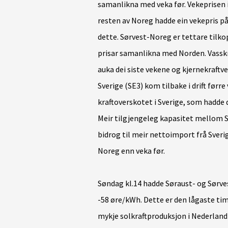
samanlikna med veka før. Vekeprisen
resten av Noreg hadde ein vekepris på
dette. Sørvest-Noreg er tettare tilko
prisar samanlikna med Norden. Vasskr
auka dei siste vekene og kjernekraftve
Sverige (SE3) kom tilbake i drift førr
kraftoverskotet i Sverige, som hadde 
Meir tilgjengeleg kapasitet mellom 
bidrog til meir nettoimport frå Sverig
Noreg enn veka før.
Søndag kl.14 hadde Søraust- og Sørve
-58 øre/kWh. Dette er den lågaste time
mykje solkraftproduksjon i Nederland