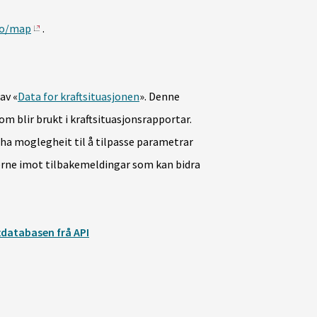
no/map
.
av «
Data for kraftsituasjonen
». Denne
om blir brukt i kraftsituasjonsrapportar.
l ha moglegheit til å tilpasse parametrar
erne imot tilbakemeldingar som kan bidra
tdatabasen frå API