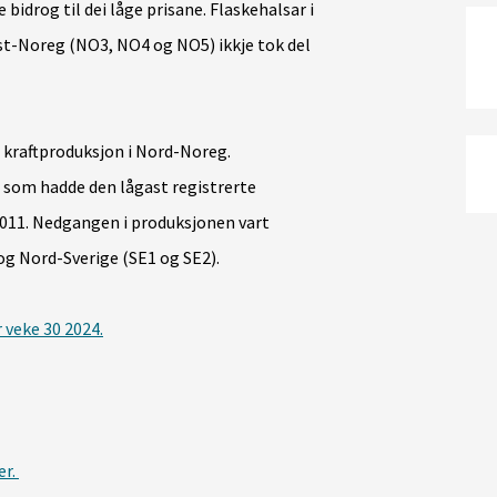
 bidrog til dei låge prisane. Flaskehalsar i
est-Noreg (NO3, NO4 og NO5) ikkje tok del
g kraftproduksjon i Nord-Noreg.
, som hadde den lågast registrerte
2011. Nedgangen i produksjonen vart
g Nord-Sverige (SE1 og SE2).
r veke 30 2024
.
er.