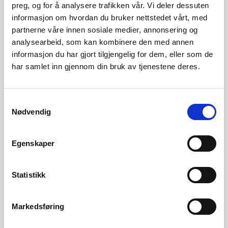
preg, og for å analysere trafikken vår. Vi deler dessuten
informasjon om hvordan du bruker nettstedet vårt, med
Vassmagasinstatistikk
partnerne våre innen sosiale medier, annonsering og
Les meir om vassmagasinstatistikk her.
analysearbeid, som kan kombinere den med annen
informasjon du har gjort tilgjengelig for dem, eller som de
har samlet inn gjennom din bruk av tjenestene deres.
For fleire detaljer, sjå:
www.senorge.no/map
.
Kontaktperson
Samtykkevalg
Nødvendig
Rikke Helene Bækken
Epost:
riba@nve.no
Egenskaper
Statistikk
Kraftpriser og kraftsystemdata
Markedsføring