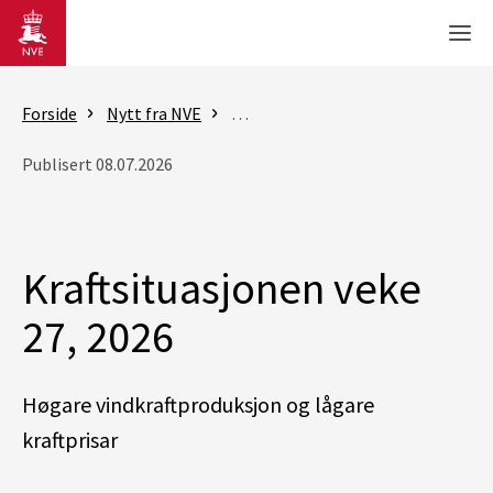
Gå til hovedinnhold
Men
Forside
Nytt fra NVE
Rapporter - Kraftsituasjonen
K
Publisert 08.07.2026
Kraftsituasjonen veke
27, 2026
Høgare vindkraftproduksjon og lågare
kraftprisar