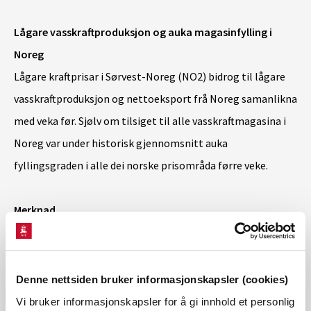
Lågare vasskraftproduksjon og auka magasinfylling i
Noreg
Lågare kraftprisar i Sørvest-Noreg (NO2) bidrog til lågare
vasskraftproduksjon og nettoeksport frå Noreg samanlikna
med veka før. Sjølv om tilsiget til alle vasskraftmagasina i
Noreg var under historisk gjennomsnitt auka
fyllingsgraden i alle dei norske prisområda førre veke.
Merknad
Det manglar temperaturdata for Noreg 24. juni. Verdiane er
erstatta med prognosetal.
Denne nettsiden bruker informasjonskapsler (cookies)
Last ned kraftsituasjonsrapporten for veke 27 2026
Vi bruker informasjonskapsler for å gi innhold et personlig