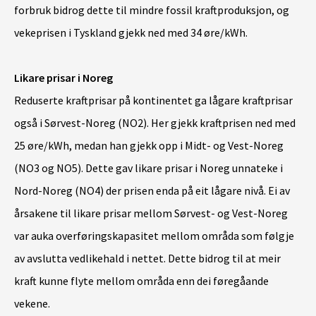
forbruk bidrog dette til mindre fossil kraftproduksjon, og
vekeprisen i Tyskland gjekk ned med 34 øre/kWh.
Likare prisar i Noreg
Reduserte kraftprisar på kontinentet ga lågare kraftprisar
også i Sørvest-Noreg (NO2). Her gjekk kraftprisen ned med
25 øre/kWh, medan han gjekk opp i Midt- og Vest-Noreg
(NO3 og NO5). Dette gav likare prisar i Noreg unnateke i
Nord-Noreg (NO4) der prisen enda på eit lågare nivå. Ei av
årsakene til likare prisar mellom Sørvest- og Vest-Noreg
var auka overføringskapasitet mellom områda som følgje
av avslutta vedlikehald i nettet. Dette bidrog til at meir
kraft kunne flyte mellom områda enn dei føregåande
vekene.