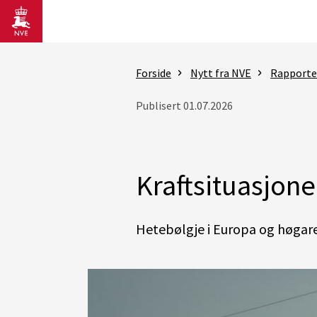
Gå til hovedinnhold
Forside
Nytt fra NVE
Rapporter
Publisert 01.07.2026
Kraftsituasjone
Hetebølgje i Europa og høgar