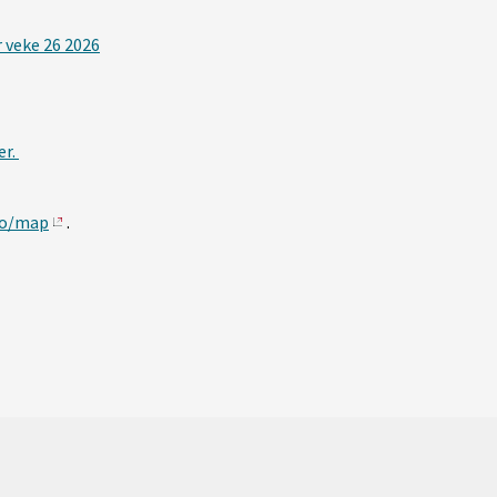
r veke 26 2026
er.
no/map
.