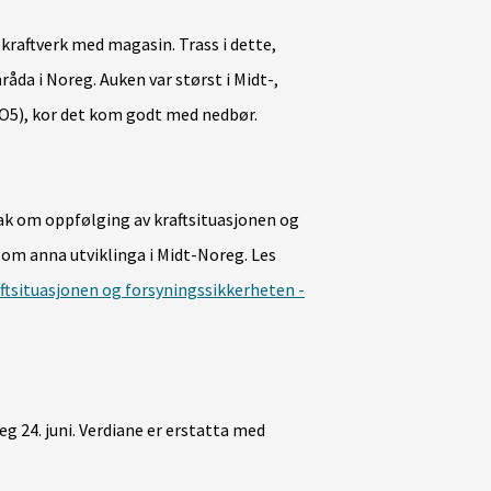
kraftverk med magasin. Trass i dette,
åda i Noreg. Auken var størst i Midt-,
O5), kor det kom godt med nedbør.
sak om oppfølging av kraftsituasjonen og
lom anna utviklinga i Midt-Noreg. Les
ftsituasjonen og forsyningssikkerheten -
 24. juni. Verdiane er erstatta med