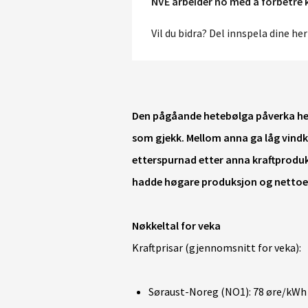
NVE arbeider no med å forbetre 
Vil du bidra? Del innspela dine her
Den pågåande hetebølga påverka heil
som gjekk. Mellom anna ga låg vind
etterspurnad etter anna kraftproduk
hadde høgare produksjon og nettoeks
Nøkkeltal for veka
Kraftprisar (gjennomsnitt for veka):
Søraust-Noreg (NO1): 78 øre/kWh 