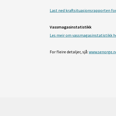
Last ned kraftsituasjonsrapporten fo
Vassmagasinstatistikk
Les meir om vassmagasinstatistikk h
For fleire detaljer, sjå:
www.senorge.