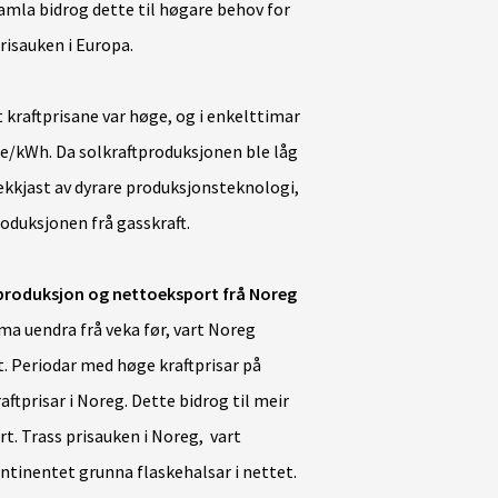
amla bidrog dette til høgare behov for
risauken i Europa.
kraftprisane var høge, og i enkelttimar
øre/kWh. Da solkraftproduksjonen ble låg
kkjast av dyrare produksjonsteknologi,
oduksjonen frå gasskraft.
tproduksjon og nettoeksport frå Noreg
ma uendra frå veka før, vart Noreg
. Periodar med høge kraftprisar på
ftprisar i Noreg. Dette bidrog til meir
t. Trass prisauken i Noreg, vart
ontinentet grunna flaskehalsar i nettet.