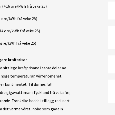
 (+16 øre/kWh frå veke 25)
 øre/kWh frå veke 25)
4 øre/kWh frå veke 25)
 øre/kWh frå veke 25)
are kraftprisar
nittlege kraftprisane i store delar av
var høge temperaturar. Vêrfenomenet
over kontinentet. Til dømes fall
re gigawattimar i Tyskland frå veka før,
ande. Frankrike hadde i tillegg redusert
na det varme vêret, noko som gav ein