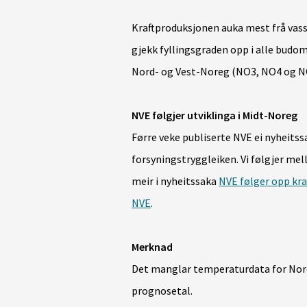
Kraftproduksjonen auka mest frå vass
gjekk fyllingsgraden opp i alle budomr
Nord- og Vest-Noreg (NO3, NO4 og N
NVE følgjer utviklinga i Midt-Noreg
Førre veke publiserte NVE ei nyheits
forsyningstryggleiken. Vi følgjer mel
meir i nyheitssaka
NVE følger opp kra
NVE
.
Merknad
Det manglar temperaturdata for Noreg
prognosetal.