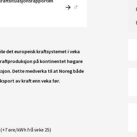
kraftsituasjonsrapporten
e det europeisk kraftsystemet i veka
kraftproduksjon på kontinentet høgare
sjon. Dette medverka til at Noreg både
port av kraft enn veka før.
(+7 øre/kWh frå veke 25)