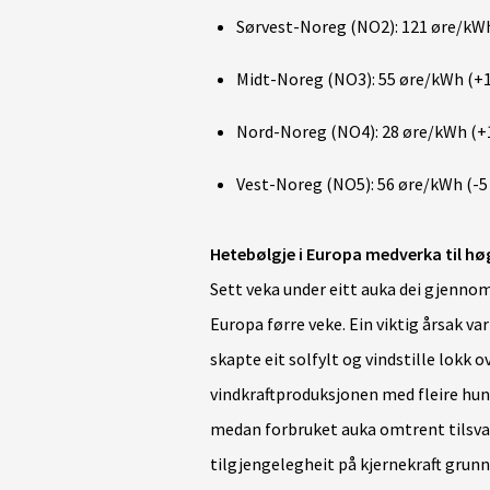
Sørvest-Noreg (NO2): 121 øre/kWh
Midt-Noreg (NO3): 55 øre/kWh (+1
Nord-Noreg (NO4): 28 øre/kWh (+1
Vest-Noreg (NO5): 56 øre/kWh (-5
Hetebølgje i Europa medverka til høg
Sett veka under eitt auka dei gjennoms
Europa førre veke. Ein viktig årsak 
skapte eit solfylt og vindstille lokk 
vindkraftproduksjonen med fleire hund
medan forbruket auka omtrent tilsvar
tilgjengelegheit på kjernekraft grun