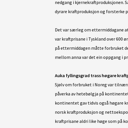
nedgang i kjernekraftproduksjonen. S
dyrare kraftproduksjon og forsterke p
Det var særleg om ettermiddagane at 
var kraftprisane i Tyskland over 600 
på ettermiddagen måtte forbruket de
mellom anna var det ein oppgang i pr
Auka fyllingsgrad trass høgare kraf
Sjølv om forbruket i Noreg var tilnær
påverka av hetebølgja på kontinentet
kontinentet gav tidvis også høgare kra
norsk kraftproduksjon og nettoekspor
kraftprisane aldri like høge som på k