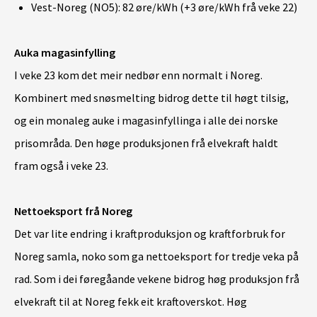
Vest-Noreg (NO5): 82 øre/kWh (+3 øre/kWh frå veke 22)
Auka magasinfylling
I veke 23 kom det meir nedbør enn normalt i Noreg.
Kombinert med snøsmelting bidrog dette til høgt tilsig,
og ein monaleg auke i magasinfyllinga i alle dei norske
prisområda. Den høge produksjonen frå elvekraft haldt
fram også i veke 23.
Nettoeksport frå Noreg
Det var lite endring i kraftproduksjon og kraftforbruk for
Noreg samla, noko som ga nettoeksport for tredje veka på
rad. Som i dei føregåande vekene bidrog høg produksjon frå
elvekraft til at Noreg fekk eit kraftoverskot. Høg