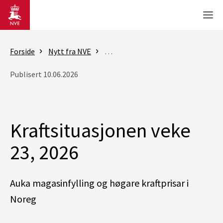
Gå til hovedinnhold
Men
Forside
Nytt fra NVE
Rapporter - Kraftsituasjonen
K
Publisert 10.06.2026
Kraftsituasjonen veke
23, 2026
Auka magasinfylling og høgare kraftprisar i
Noreg