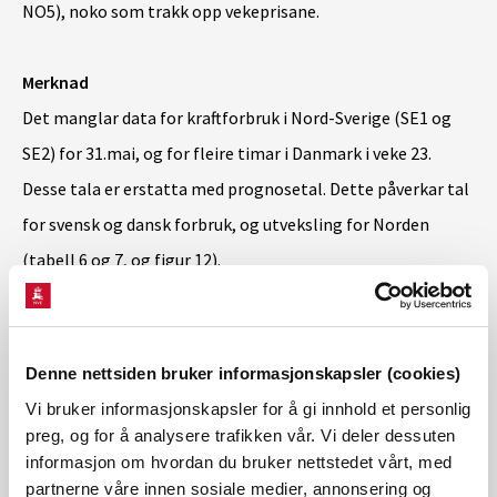
NO5), noko som trakk opp vekeprisane.
Merknad
Det manglar data for kraftforbruk i Nord-Sverige (SE1 og
SE2) for 31.mai, og for fleire timar i Danmark i veke 23.
Desse tala er erstatta med prognosetal. Dette påverkar tal
for svensk og dansk forbruk, og utveksling for Norden
(tabell 6 og 7, og figur 12).
Last ned kraftsituasjonsrapporten for veke 23 2026
Denne nettsiden bruker informasjonskapsler (cookies)
Vassmagasinstatistikk
Vi bruker informasjonskapsler for å gi innhold et personlig
preg, og for å analysere trafikken vår. Vi deler dessuten
Les meir om vassmagasinstatistikk her.
informasjon om hvordan du bruker nettstedet vårt, med
partnerne våre innen sosiale medier, annonsering og