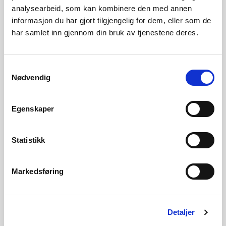
For fleire detaljer, sjå:
www.senorge.no/map
.
analysearbeid, som kan kombinere den med annen
informasjon du har gjort tilgjengelig for dem, eller som de
Kontaktperson
har samlet inn gjennom din bruk av tjenestene deres.
Øystein Løvstad Lekve
Samtykkevalg
Epost:
olek@nve.no
Nødvendig
Egenskaper
Kraftpriser og kraftsystemdata
Statistikk
Arkiv for eldre kraftsituasjonsrapporter
Markedsføring
Se også kvartalsrapport for kraftmarkedet
Detaljer