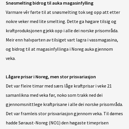
Snøsmelting bidrog til auka magasinfylling
Varmare vêr førte til at snøsmelting tok seg opp att etter
nokre veker med lite smelting. Dette ga høgare tilsig og
kraftproduksjonen gjekk opp i alle dei norske prisområda.
Meir enn halvparten av tilsiget vart lagra i vassmagasina,
og bidrog til at magasinfyllinga i Noreg auka gjennom
veka.
Lågare prisar i Noreg, men stor prisvariasjon
Det var fleire timar med særs låge kraftprisar i veke 21
samanlikna med veka før, noko som trakk ned dei
gjennomsnittlege kraftprisane i alle dei norske prisområda.
Det var framleis stor prisvariasjon gjennom veka. Til dømes
hadde Søraust-Noreg (NO1) den høgaste timeprisen