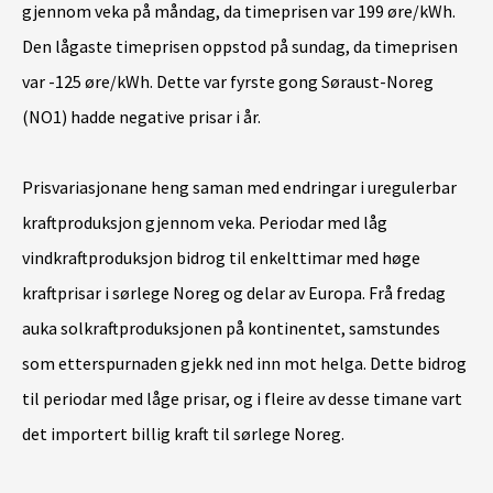
gjennom veka på måndag, da timeprisen var 199 øre/kWh.
Den lågaste timeprisen oppstod på sundag, da timeprisen
var -125 øre/kWh. Dette var fyrste gong Søraust-Noreg
(NO1) hadde negative prisar i år.
Prisvariasjonane heng saman med endringar i uregulerbar
kraftproduksjon gjennom veka. Periodar med låg
vindkraftproduksjon bidrog til enkelttimar med høge
kraftprisar i sørlege Noreg og delar av Europa. Frå fredag
auka solkraftproduksjonen på kontinentet, samstundes
som etterspurnaden gjekk ned inn mot helga. Dette bidrog
til periodar med låge prisar, og i fleire av desse timane vart
det importert billig kraft til sørlege Noreg.