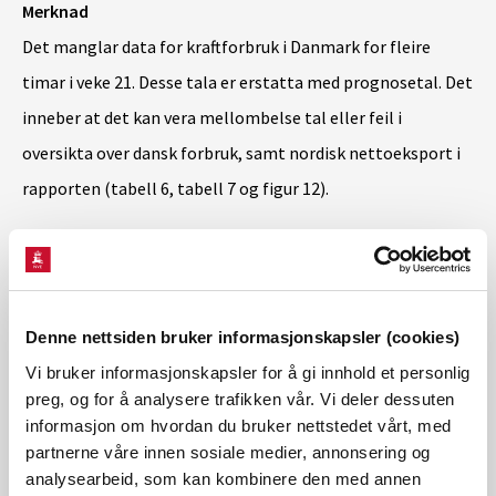
Merknad
Det manglar data for kraftforbruk i Danmark for fleire
timar i veke 21. Desse tala er erstatta med prognosetal. Det
inneber at det kan vera mellombelse tal eller feil i
oversikta over dansk forbruk, samt nordisk nettoeksport i
rapporten (tabell 6, tabell 7 og figur 12).
Last ned kraftsituasjonsrapporten for veke 21 2026
Vassmagasinstatistikk
Denne nettsiden bruker informasjonskapsler (cookies)
Les meir om vassmagasinstatistikk her.
Vi bruker informasjonskapsler for å gi innhold et personlig
preg, og for å analysere trafikken vår. Vi deler dessuten
informasjon om hvordan du bruker nettstedet vårt, med
For fleire detaljer, sjå:
www.senorge.no/map
.
partnerne våre innen sosiale medier, annonsering og
analysearbeid, som kan kombinere den med annen
Kontaktperson