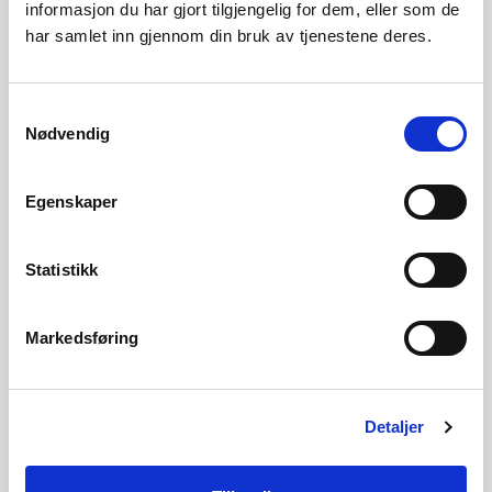
informasjon du har gjort tilgjengelig for dem, eller som de
Marte Hoff Hvamstad
har samlet inn gjennom din bruk av tjenestene deres.
Epost:
mahh@nve.no
Samtykkevalg
Nødvendig
Kraftpriser og kraftsystemdata
Egenskaper
Statistikk
Arkiv for eldre kraftsituasjonsrapporter
Markedsføring
Se også kvartalsrapport for kraftmarkedet
Detaljer
Magasinstatistikk