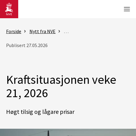
Gå til hovedinnhold
Men
Forside
Nytt fra NVE
Rapporter - Kraftsituasjonen
K
Publisert 27.05.2026
Kraftsituasjonen veke
21, 2026
Høgt tilsig og lågare prisar